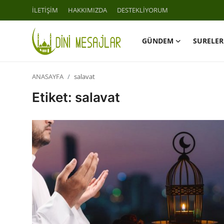
İLETİŞİM
HAKKIMIZDA
DESTEKLİYORUM
GÜNDEM
SURELER
Giriş
Kayıt Ol
ANASAYFA
salavat
İLETİŞİM
Etiket: salavat
GÜNDEM
HAKKIMIZDA
DESTEKLİYORUM
SURELER
NAMAZ