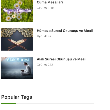
Cuma Mesajları
0
1.4k
Hümeze Suresi Okunuşu ve Meali
0
42
Alak Suresi Okunuşu ve Meali
0
232
Popular Tags