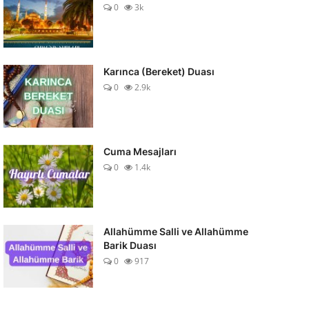
0
3k
Karınca (Bereket) Duası
0
2.9k
Cuma Mesajları
0
1.4k
Allahümme Salli ve Allahümme
Barik Duası
0
917