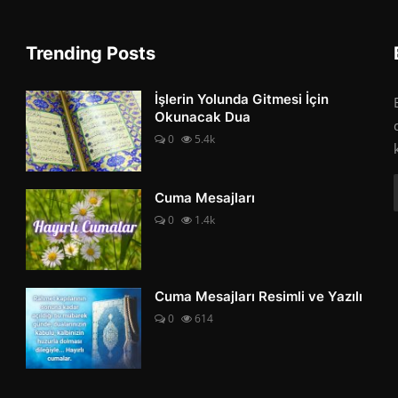
Trending Posts
İşlerin Yolunda Gitmesi İçin
Okunacak Dua
0
5.4k
Cuma Mesajları
0
1.4k
Cuma Mesajları Resimli ve Yazılı
0
614