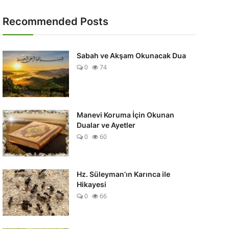
Recommended Posts
Sabah ve Akşam Okunacak Dua
0
74
Manevi Koruma İçin Okunan
Dualar ve Ayetler
0
60
Hz. Süleyman’ın Karınca ile
Hikayesi
0
66