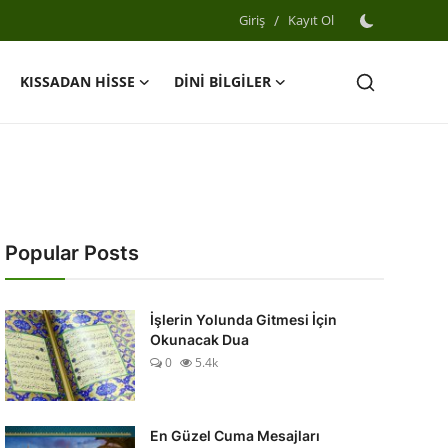
Giriş
/
Kayıt Ol
KISSADAN HİSSE
DİNİ BİLGİLER
Popular Posts
İşlerin Yolunda Gitmesi İçin
Okunacak Dua
0
5.4k
En Güzel Cuma Mesajları