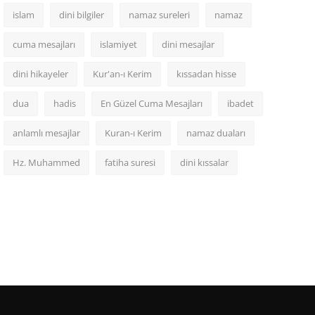
islam
dini bilgiler
namaz sureleri
namaz
cuma mesajları
islamiyet
dini mesajlar
dini hikayeler
Kur'an-ı Kerim
kıssadan hisse
dua
hadis
En Güzel Cuma Mesajları
ibadet
anlamlı mesajlar
Kuran-ı Kerim
namaz duaları
Hz. Muhammed
fatiha suresi
dini kıssalar