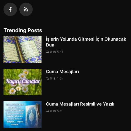
Trending Posts
İşlerin Yolunda Gitmesi İçin Okunacak
Dua
0
5.4k
Cuma Mesajları
0
1.3k
Cuma Mesajları Resimli ve Yazılı
0
596