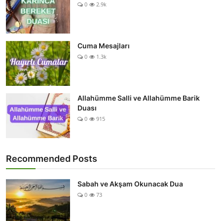
0
2.9k
Cuma Mesajları
0
1.3k
Allahümme Salli ve Allahümme Barik
Duası
0
915
Recommended Posts
Sabah ve Akşam Okunacak Dua
0
73