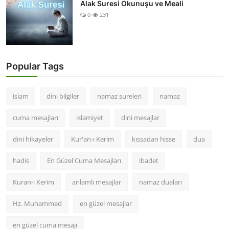
Alak Suresi Okunuşu ve Meali
0
231
Popular Tags
islam
dini bilgiler
namaz sureleri
namaz
cuma mesajları
islamiyet
dini mesajlar
dini hikayeler
Kur'an-ı Kerim
kıssadan hisse
dua
hadis
En Güzel Cuma Mesajları
ibadet
Kuran-ı Kerim
anlamlı mesajlar
namaz duaları
Hz. Muhammed
en güzel mesajlar
en güzel cuma mesajı