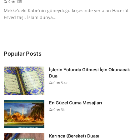
0
135
DUALAR
Mekke’deki Kabe’nin güneydoğu köşesinde yer alan Hacerül
Esved taşı, İslam dünya...
KİMDİR?
DİNİ MESAJLAR
KISSADAN HİSSE
Popular Posts
DİNİ BİLGİLER
İşlerin Yolunda Gitmesi İçin Okunacak
Dua
0
5.4k
En Güzel Cuma Mesajları
0
3k
Karınca (Bereket) Duası