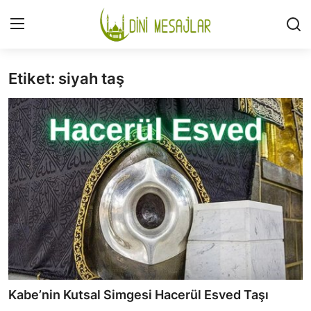
Etiket: siyah taş
Giriş
Kayıt Ol
İLETİŞİM
GÜNDEM
HAKKIMIZDA
DESTEKLİYORUM
SURELER
NAMAZ
Kabe’nin Kutsal Simgesi Hacerül Esved Taşı