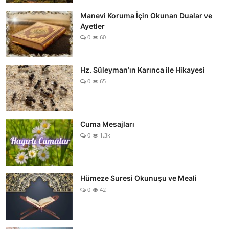
Manevi Koruma İçin Okunan Dualar ve
Ayetler
0
60
Hz. Süleyman’ın Karınca ile Hikayesi
0
65
Cuma Mesajları
0
1.3k
Hümeze Suresi Okunuşu ve Meali
0
42