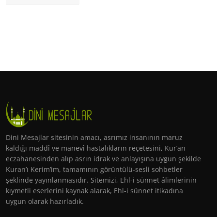
Dini Mesajlar sitesinin amacı, asrımız insanının maruz
kaldığı maddî ve manevî hastalıkların reçetesini, Kur’an
eczahanesinden alıp asrın idrak ve anlayışına uygun şekilde
Kuran’ı Kerim’im, tamamının görüntülü-sesli sohbetler
şeklinde yayınlanmasıdır. Sitemizi, Ehl-i sünnet âlimlerinin
kıymetli eserlerini kaynak alarak, Ehl-i sünnet itikadına
uygun olarak hazırladık.