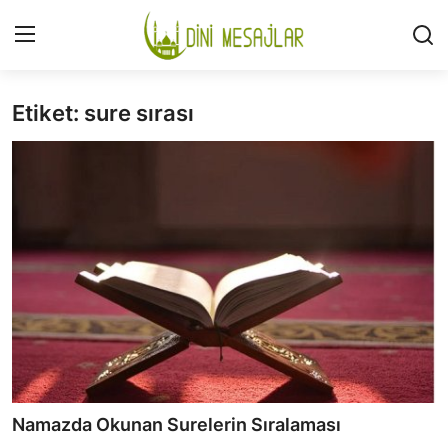
Etiket: sure sırası
Giriş
Kayıt Ol
İLETİŞİM
GÜNDEM
HAKKIMIZDA
DESTEKLİYORUM
SURELER
NAMAZ
Namazda Okunan Surelerin Sıralaması