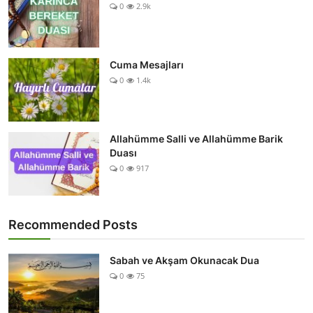
0
2.9k
Cuma Mesajları
0
1.4k
Allahümme Salli ve Allahümme Barik
Duası
0
917
Recommended Posts
Sabah ve Akşam Okunacak Dua
0
75