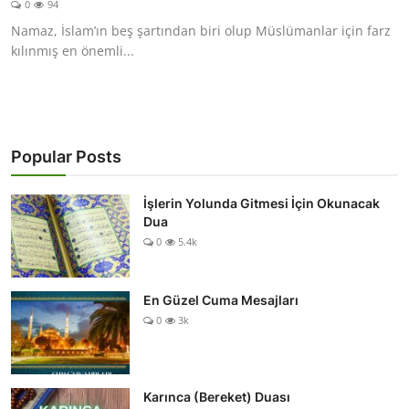
0
94
DUALAR
Namaz, İslam’ın beş şartından biri olup Müslümanlar için farz
kılınmış en önemli...
KİMDİR?
DİNİ MESAJLAR
KISSADAN HİSSE
Popular Posts
DİNİ BİLGİLER
İşlerin Yolunda Gitmesi İçin Okunacak
Dua
0
5.4k
En Güzel Cuma Mesajları
0
3k
Karınca (Bereket) Duası