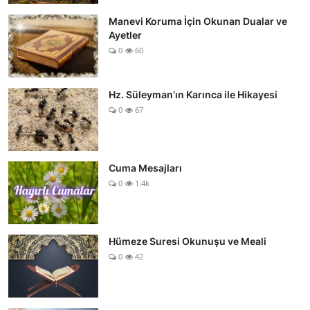
Manevi Koruma İçin Okunan Dualar ve
Ayetler
0
60
Hz. Süleyman’ın Karınca ile Hikayesi
0
67
Cuma Mesajları
0
1.4k
Hümeze Suresi Okunuşu ve Meali
0
42