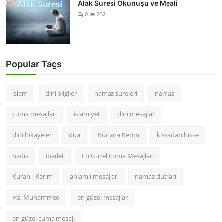
Alak Suresi Okunuşu ve Meali
0
232
Popular Tags
islam
dini bilgiler
namaz sureleri
namaz
cuma mesajları
islamiyet
dini mesajlar
dini hikayeler
dua
Kur'an-ı Kerim
kıssadan hisse
hadis
ibadet
En Güzel Cuma Mesajları
Kuran-ı Kerim
anlamlı mesajlar
namaz duaları
Hz. Muhammed
en güzel mesajlar
en güzel cuma mesajı