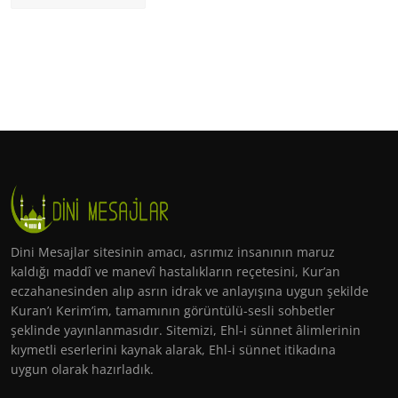
Dini Mesajlar sitesinin amacı, asrımız insanının maruz
kaldığı maddî ve manevî hastalıkların reçetesini, Kur’an
eczahanesinden alıp asrın idrak ve anlayışına uygun şekilde
Kuran’ı Kerim’im, tamamının görüntülü-sesli sohbetler
şeklinde yayınlanmasıdır. Sitemizi, Ehl-i sünnet âlimlerinin
kıymetli eserlerini kaynak alarak, Ehl-i sünnet itikadına
uygun olarak hazırladık.