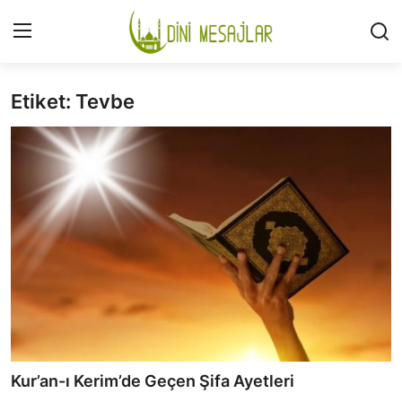
Etiket: Tevbe
Giriş
Kayıt Ol
İLETİŞİM
GÜNDEM
HAKKIMIZDA
DESTEKLİYORUM
SURELER
NAMAZ
Kur’an-ı Kerim’de Geçen Şifa Ayetleri