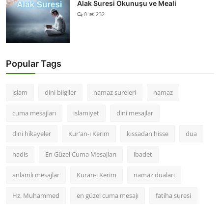
Alak Suresi Okunuşu ve Meali
0
232
Popular Tags
islam
dini bilgiler
namaz sureleri
namaz
cuma mesajları
islamiyet
dini mesajlar
dini hikayeler
Kur'an-ı Kerim
kıssadan hisse
dua
hadis
En Güzel Cuma Mesajları
ibadet
anlamlı mesajlar
Kuran-ı Kerim
namaz duaları
Hz. Muhammed
en güzel cuma mesajı
fatiha suresi