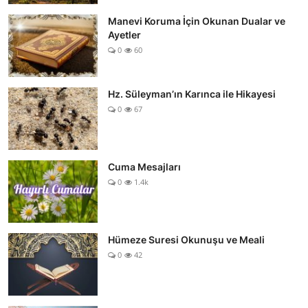
Manevi Koruma İçin Okunan Dualar ve
Ayetler
0
60
Hz. Süleyman’ın Karınca ile Hikayesi
0
67
Cuma Mesajları
0
1.4k
Hümeze Suresi Okunuşu ve Meali
0
42