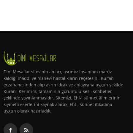
Dini Mesajlar sitesinin amacı, asrımız insanının maruz
kaldığı maddî ve manevî hastalıkların reçetesini, Kur’an
eczahanesinden alıp asrın idrak ve anlayışına uygun şekilde
Kuran’ı Kerim’im, tamamının görüntülü-sesli sohbetler
şeklinde yayınlanmasıdır. Sitemizi, Ehl-i sünnet âlimlerinin
kıymetli eserlerini kaynak alarak, Ehl-i sünnet itikadına
uygun olarak hazırladık.