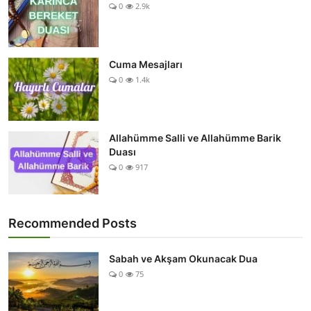
0
2.9k
Cuma Mesajları
0
1.4k
Allahümme Salli ve Allahümme Barik
Duası
0
917
Recommended Posts
Sabah ve Akşam Okunacak Dua
0
75