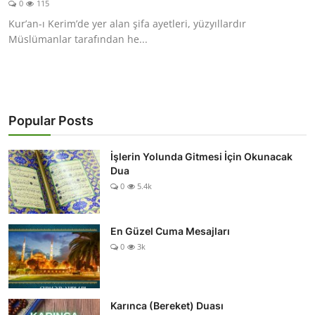
0
115
DUALAR
Kur’an-ı Kerim’de yer alan şifa ayetleri, yüzyıllardır
Müslümanlar tarafından he...
KİMDİR?
DİNİ MESAJLAR
KISSADAN HİSSE
Popular Posts
DİNİ BİLGİLER
İşlerin Yolunda Gitmesi İçin Okunacak
Dua
0
5.4k
En Güzel Cuma Mesajları
0
3k
Karınca (Bereket) Duası