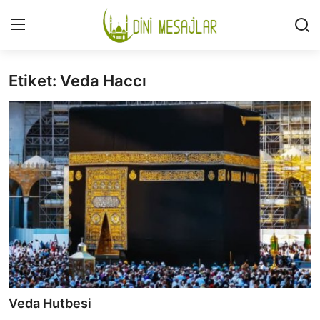
Etiket: Veda Haccı
Giriş
Kayıt Ol
İLETİŞİM
GÜNDEM
HAKKIMIZDA
DESTEKLİYORUM
SURELER
NAMAZ
Veda Hutbesi