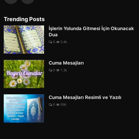
Trending Posts
İşlerin Yolunda Gitmesi İçin Okunacak
Dua
0
5.4k
Cuma Mesajları
0
1.3k
Cuma Mesajları Resimli ve Yazılı
0
596