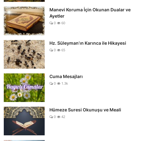
Manevi Koruma İçin Okunan Dualar ve
Ayetler
0
60
Hz. Süleyman’ın Karınca ile Hikayesi
0
65
Cuma Mesajları
0
1.3k
Hümeze Suresi Okunuşu ve Meali
0
42