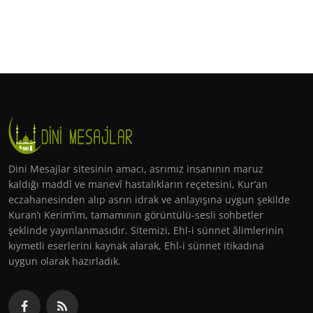
Dini Mesajlar sitesinin amacı, asrımız insanının maruz
kaldığı maddî ve manevî hastalıkların reçetesini, Kur’an
eczahanesinden alıp asrın idrak ve anlayışına uygun şekilde
Kuran’ı Kerim’im, tamamının görüntülü-sesli sohbetler
şeklinde yayınlanmasıdır. Sitemizi, Ehl-i sünnet âlimlerinin
kıymetli eserlerini kaynak alarak, Ehl-i sünnet itikadına
uygun olarak hazırladık.