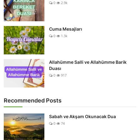
0
2.9k
Cuma Mesajları
0
1.3k
Allahümme Salli ve Allahümme Barik
Duası
0
917
Recommended Posts
Sabah ve Akşam Okunacak Dua
0
74