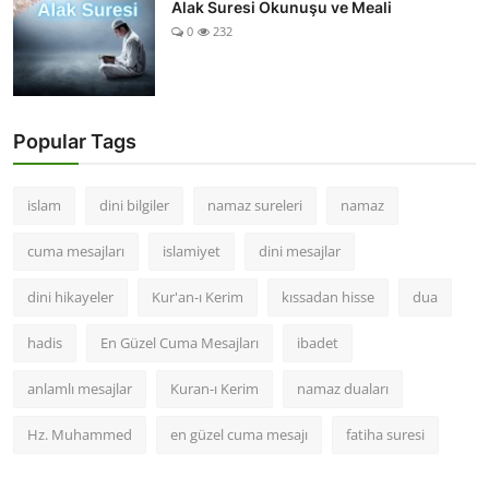
Alak Suresi Okunuşu ve Meali
0
232
Popular Tags
islam
dini bilgiler
namaz sureleri
namaz
cuma mesajları
islamiyet
dini mesajlar
dini hikayeler
Kur'an-ı Kerim
kıssadan hisse
dua
hadis
En Güzel Cuma Mesajları
ibadet
anlamlı mesajlar
Kuran-ı Kerim
namaz duaları
Hz. Muhammed
en güzel cuma mesajı
fatiha suresi