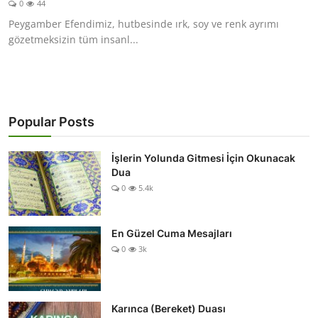
0
44
DUALAR
Peygamber Efendimiz, hutbesinde ırk, soy ve renk ayrımı
gözetmeksizin tüm insanl...
KİMDİR?
DİNİ MESAJLAR
KISSADAN HİSSE
Popular Posts
DİNİ BİLGİLER
İşlerin Yolunda Gitmesi İçin Okunacak
Dua
0
5.4k
En Güzel Cuma Mesajları
0
3k
Karınca (Bereket) Duası