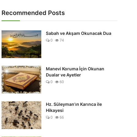
Recommended Posts
Sabah ve Akşam Okunacak Dua
0
74
Manevi Koruma İçin Okunan
Dualar ve Ayetler
0
60
Hz. Süleyman’ın Karınca ile
Hikayesi
0
66