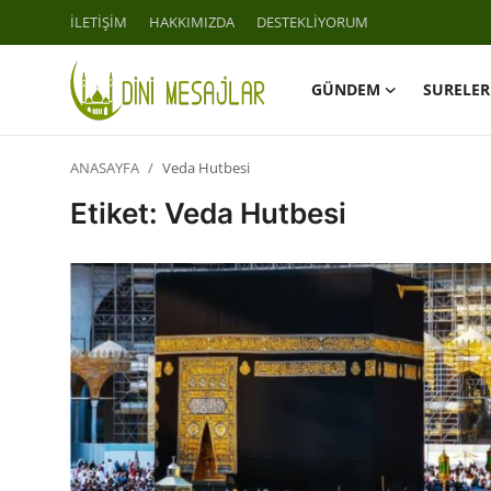
İLETİŞİM
HAKKIMIZDA
DESTEKLİYORUM
GÜNDEM
SURELER
Giriş
Kayıt Ol
ANASAYFA
Veda Hutbesi
İLETİŞİM
Etiket: Veda Hutbesi
GÜNDEM
HAKKIMIZDA
DESTEKLİYORUM
SURELER
NAMAZ