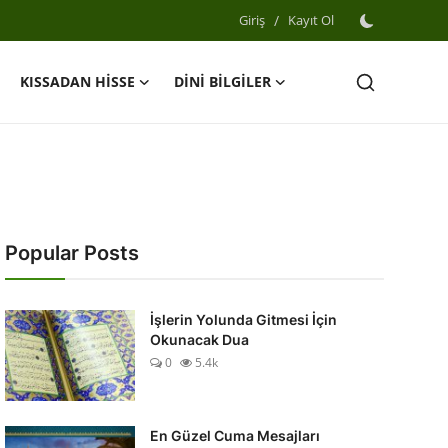
Giriş
/
Kayıt Ol
KISSADAN HİSSE
DİNİ BİLGİLER
Popular Posts
İşlerin Yolunda Gitmesi İçin
Okunacak Dua
0
5.4k
En Güzel Cuma Mesajları