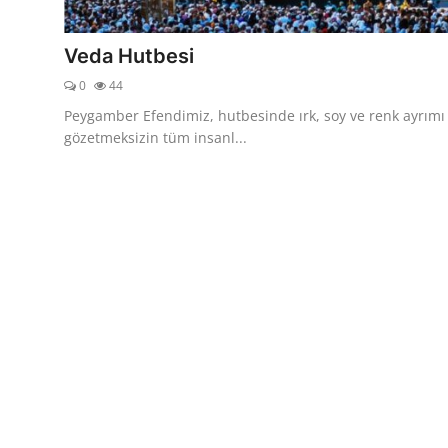
DUALAR
Veda Hutbesi
KİMDİR?
0
44
DİNİ MESAJLAR
Peygamber Efendimiz, hutbesinde ırk, soy ve renk ayrımı
gözetmeksizin tüm insanl...
KISSADAN HİSSE
DİNİ BİLGİLER