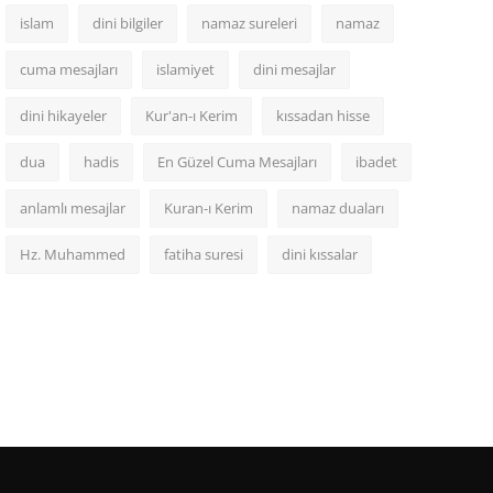
islam
dini bilgiler
namaz sureleri
namaz
cuma mesajları
islamiyet
dini mesajlar
dini hikayeler
Kur'an-ı Kerim
kıssadan hisse
dua
hadis
En Güzel Cuma Mesajları
ibadet
anlamlı mesajlar
Kuran-ı Kerim
namaz duaları
Hz. Muhammed
fatiha suresi
dini kıssalar