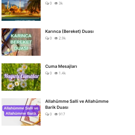
0
3k
Karınca (Bereket) Duası
0
2.9k
Cuma Mesajları
0
1.4k
Allahümme Salli ve Allahümme
Barik Duası
0
917