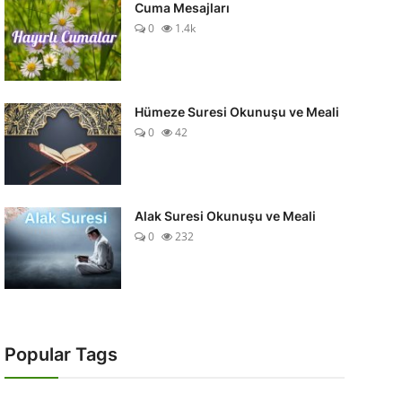
Cuma Mesajları
0
1.4k
Hümeze Suresi Okunuşu ve Meali
0
42
Alak Suresi Okunuşu ve Meali
0
232
Popular Tags