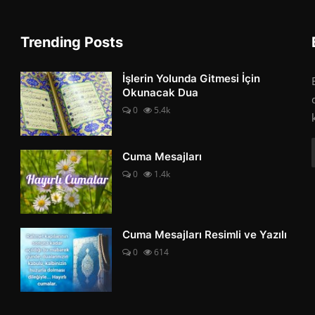
Trending Posts
İşlerin Yolunda Gitmesi İçin
Okunacak Dua
0
5.4k
Cuma Mesajları
0
1.4k
Cuma Mesajları Resimli ve Yazılı
0
614