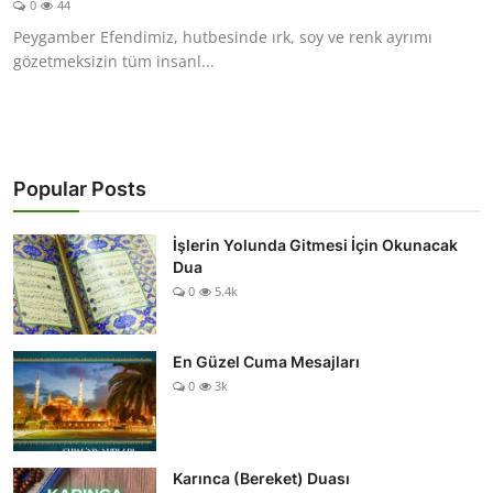
0
44
DUALAR
Peygamber Efendimiz, hutbesinde ırk, soy ve renk ayrımı
gözetmeksizin tüm insanl...
KİMDİR?
DİNİ MESAJLAR
KISSADAN HİSSE
Popular Posts
DİNİ BİLGİLER
İşlerin Yolunda Gitmesi İçin Okunacak
Dua
0
5.4k
En Güzel Cuma Mesajları
0
3k
Karınca (Bereket) Duası