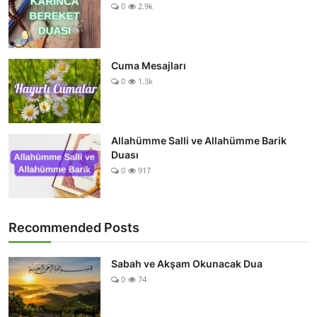
0
2.9k
Cuma Mesajları
0
1.3k
Allahümme Salli ve Allahümme Barik
Duası
0
917
Recommended Posts
Sabah ve Akşam Okunacak Dua
0
74