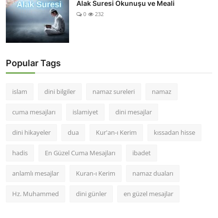
Alak Suresi Okunuşu ve Meali
0
232
Popular Tags
islam
dini bilgiler
namaz sureleri
namaz
cuma mesajları
islamiyet
dini mesajlar
dini hikayeler
dua
Kur'an-ı Kerim
kıssadan hisse
hadis
En Güzel Cuma Mesajları
ibadet
anlamlı mesajlar
Kuran-ı Kerim
namaz duaları
Hz. Muhammed
dini günler
en güzel mesajlar