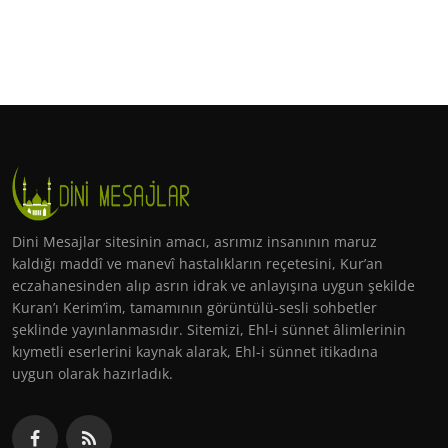
Dini Mesajlar sitesinin amacı, asrımız insanının maruz
kaldığı maddî ve manevî hastalıkların reçetesini, Kur’an
eczahanesinden alıp asrın idrak ve anlayışına uygun şekilde
Kuran’ı Kerim’im, tamamının görüntülü-sesli sohbetler
şeklinde yayınlanmasıdır. Sitemizi, Ehl-i sünnet âlimlerinin
kıymetli eserlerini kaynak alarak, Ehl-i sünnet itikadına
uygun olarak hazırladık.