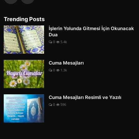
Trending Posts
İşlerin Yolunda Gitmesi İçin Okunacak
Dua
0
5.4k
Cuma Mesajları
0
1.3k
Cuma Mesajları Resimli ve Yazılı
0
596