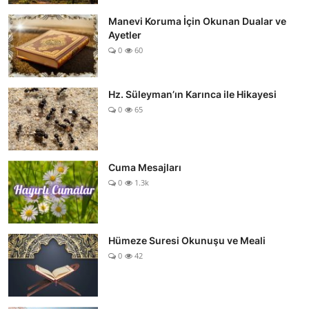
Manevi Koruma İçin Okunan Dualar ve
Ayetler
0
60
Hz. Süleyman’ın Karınca ile Hikayesi
0
65
Cuma Mesajları
0
1.3k
Hümeze Suresi Okunuşu ve Meali
0
42