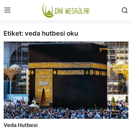
Etiket: veda hutbesi oku
Giriş
Kayıt Ol
İLETİŞİM
GÜNDEM
HAKKIMIZDA
DESTEKLİYORUM
SURELER
NAMAZ
Veda Hutbesi