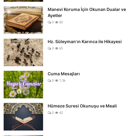
Manevi Koruma İçin Okunan Dualar ve
Ayetler
0
60
Hz. Süleyman’ın Karınca ile Hikayesi
0
65
Cuma Mesajları
0
1.3k
Hümeze Suresi Okunuşu ve Meali
0
42