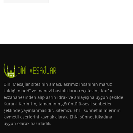
Dini Mesajlar sitesinin amacı, asrımız insanının maruz
kaldığı maddî ve manevî hastalıkların reçetesini, Kur’an
eczahanesinden alıp asrın idrak ve anlayışına uygun şekilde
Kuran’ı Kerim’im, tamamının görüntülü-sesli sohbetler
şeklinde yayınlanmasıdır. Sitemizi, Ehl-i sünnet âlimlerinin
kıymetli eserlerini kaynak alarak, Ehl-i sünnet itikadına
uygun olarak hazırladık.