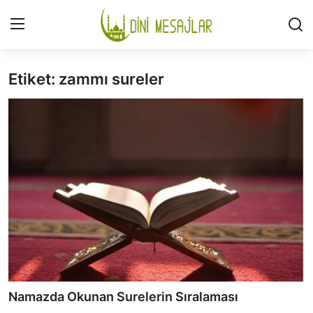
Etiket: zammı sureler
Giriş
Kayıt Ol
İLETİŞİM
GÜNDEM
HAKKIMIZDA
DESTEKLİYORUM
SURELER
NAMAZ
Namazda Okunan Surelerin Sıralaması