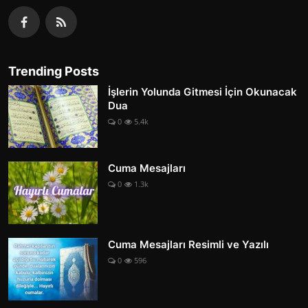
Trending Posts
İşlerin Yolunda Gitmesi İçin Okunacak
Dua
0
5.4k
Cuma Mesajları
0
1.3k
Cuma Mesajları Resimli ve Yazılı
0
596