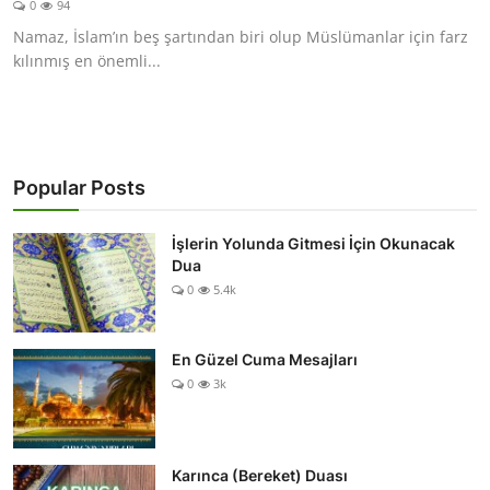
0
94
DUALAR
Namaz, İslam’ın beş şartından biri olup Müslümanlar için farz
kılınmış en önemli...
KİMDİR?
DİNİ MESAJLAR
KISSADAN HİSSE
Popular Posts
DİNİ BİLGİLER
İşlerin Yolunda Gitmesi İçin Okunacak
Dua
0
5.4k
En Güzel Cuma Mesajları
0
3k
Karınca (Bereket) Duası