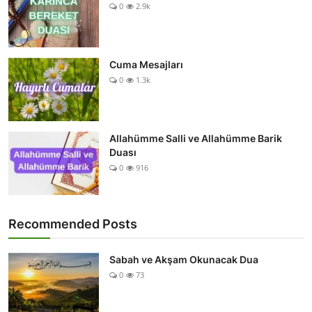
0
2.9k
Cuma Mesajları
0
1.3k
Allahümme Salli ve Allahümme Barik
Duası
0
916
Recommended Posts
Sabah ve Akşam Okunacak Dua
0
73