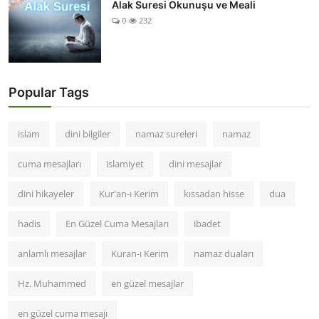
Alak Suresi Okunuşu ve Meali
0
232
Popular Tags
islam
dini bilgiler
namaz sureleri
namaz
cuma mesajları
islamiyet
dini mesajlar
dini hikayeler
Kur'an-ı Kerim
kıssadan hisse
dua
hadis
En Güzel Cuma Mesajları
ibadet
anlamlı mesajlar
Kuran-ı Kerim
namaz duaları
Hz. Muhammed
en güzel mesajlar
en güzel cuma mesajı