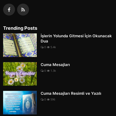
Trending Posts
İşlerin Yolunda Gitmesi İçin Okunacak
Dua
0
5.4k
Cuma Mesajları
0
1.3k
Cuma Mesajları Resimli ve Yazılı
0
596