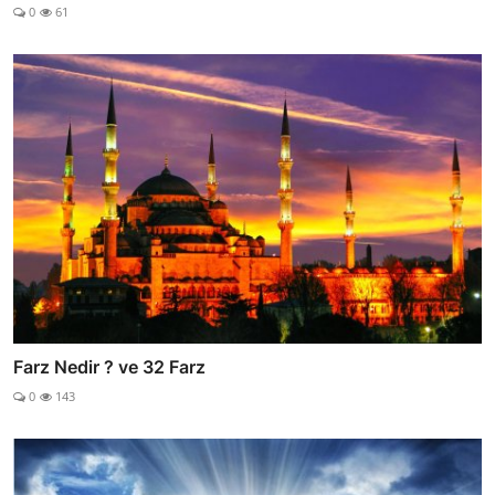
0
61
Farz Nedir ? ve 32 Farz
0
143