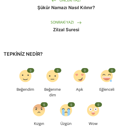
ÖNCEKI YAZI
Şükür Namazı Nasıl Kılınır?
SONRAKI YAZI
Zilzal Suresi
TEPKINIZ NEDIR?
0
0
0
0
Beğendim
Beğenme
Aşık
Eğlenceli
dim
0
0
0
Kızgın
Üzgün
Wow