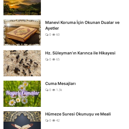
Manevi Koruma İçin Okunan Dualar ve
Ayetler
0
60
Hz. Süleyman’ın Karınca ile Hikayesi
0
65
Cuma Mesajları
0
1.3k
Hümeze Suresi Okunuşu ve Meali
0
42