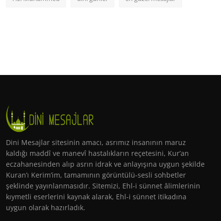
Dini Mesajlar sitesinin amacı, asrımız insanının maruz
kaldığı maddî ve manevî hastalıkların reçetesini, Kur’an
eczahanesinden alıp asrın idrak ve anlayışına uygun şekilde
Kuran’ı Kerim’im, tamamının görüntülü-sesli sohbetler
şeklinde yayınlanmasıdır. Sitemizi, Ehl-i sünnet âlimlerinin
kıymetli eserlerini kaynak alarak, Ehl-i sünnet itikadına
uygun olarak hazırladık.