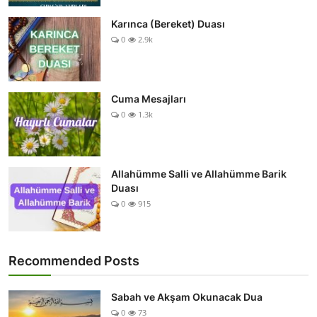
Karınca (Bereket) Duası
0
2.9k
Cuma Mesajları
0
1.3k
Allahümme Salli ve Allahümme Barik
Duası
0
915
Recommended Posts
Sabah ve Akşam Okunacak Dua
0
73