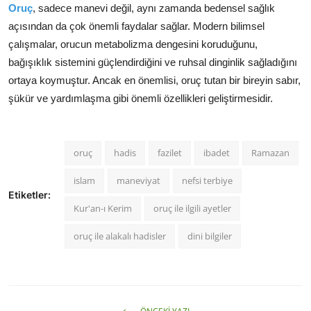
Oruç
, sadece manevi değil, aynı zamanda bedensel sağlık
açısından da çok önemli faydalar sağlar. Modern bilimsel
çalışmalar, orucun metabolizma dengesini koruduğunu,
bağışıklık sistemini güçlendirdiğini ve ruhsal dinginlik sağladığını
ortaya koymuştur. Ancak en önemlisi, oruç tutan bir bireyin sabır,
şükür ve yardımlaşma gibi önemli özellikleri geliştirmesidir.
oruç
hadis
fazilet
ibadet
Ramazan
islam
maneviyat
nefsi terbiye
Etiketler:
Kur'an-ı Kerim
oruç ile ilgili ayetler
oruç ile alakalı hadisler
dini bilgiler