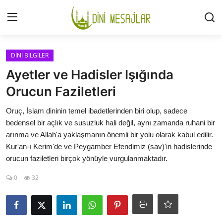
Giriş
Kayıt Ol
DİNİ BİLGİLER
Ayetler ve Hadisler Işığında
İLETİŞİM
Orucun Faziletleri
GÜNDEM
Oruç, İslam dininin temel ibadetlerinden biri olup, sadece
bedensel bir açlık ve susuzluk hali değil, aynı zamanda ruhani bir
HAKKIMIZDA
arınma ve Allah'a yaklaşmanın önemli bir yolu olarak kabul edilir.
Kur'an-ı Kerim'de ve Peygamber Efendimiz (sav)'in hadislerinde
DESTEKLİYORUM
orucun faziletleri birçok yönüyle vurgulanmaktadır.
0
32
SURELER
NAMAZ