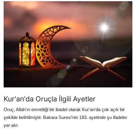
DUALAR
KİMDİR?
DİNİ MESAJLAR
KISSADAN HİSSE
DİNİ BİLGİLER
Kur'an'da Oruçla İlgili Ayetler
Oruç, Allah'ın emrettiği bir ibadet olarak Kur'an'da çok açık bir
şekilde belirtilmiştir. Bakara Suresi'nin 183. ayetinde şu ifadeler
yer alır: