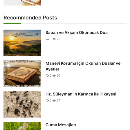
Recommended Posts
Sabah ve Akşam Okunacak Dua
0
75
Manevi Koruma İçin Okunan Dualar ve
Ayetler
0
60
Hz. Süleyman’ın Karınca ile Hikayesi
0
67
Cuma Mesajları