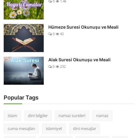
0
1.4k
Hümeze Suresi Okunuşu ve Meali
0
42
Alak Suresi Okunuşu ve Meali
0
232
Popular Tags
islam
dini bilgiler
namaz sureleri
namaz
cuma mesajları
islamiyet
dini mesajlar