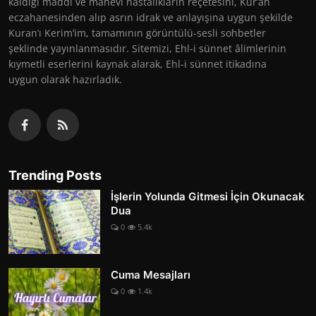
kaldığı maddî ve manevî hastalıkların reçetesini, Kur’an
eczahanesinden alıp asrın idrak ve anlayışına uygun şekilde
Kuran’ı Kerim’im, tamamının görüntülü-sesli sohbetler
şeklinde yayınlanmasıdır. Sitemizi, Ehl-i sünnet âlimlerinin
kıymetli eserlerini kaynak alarak, Ehl-i sünnet itikadına
uygun olarak hazırladık.
Trending Posts
İşlerin Yolunda Gitmesi İçin Okunacak
Dua
0
5.4k
Cuma Mesajları
0
1.4k