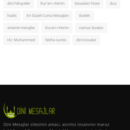
dini hikayeler
Kur'an-ı Kerim
kıssadan hisse
dua
hadis
En Güzel Cuma Mesajları
ibadet
anlamlı mesajlar
Kuran-ı Kerim
namaz duaları
Hz. Muhammed
fatiha suresi
dini kıssalar
Dini Mesajlar sitesinin amacı, asrımız insanının maruz