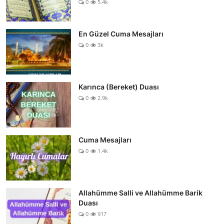
0
5.4k
En Güzel Cuma Mesajları
0
3k
Karınca (Bereket) Duası
0
2.9k
Cuma Mesajları
0
1.4k
Allahümme Salli ve Allahümme Barik
Duası
0
917