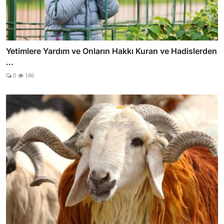
Yetimlere Yardım ve Onların Hakkı Kuran ve Hadislerden
...
0
186