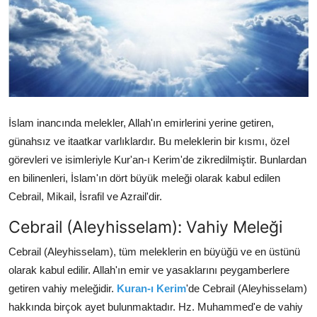
DUALAR
KİMDİR?
DİNİ MESAJLAR
KISSADAN HİSSE
İslam inancında melekler,
Allah'ın emirlerini yerine getiren,
günahsız ve itaatkar varlıklardır.
Bu meleklerin bir kısmı,
özel
DİNİ BİLGİLER
görevleri ve isimleriyle Kur'an-ı Kerim'de zikredilmiştir.
Bunlardan
en bilinenleri,
İslam'ın dört büyük meleği olarak kabul edilen
Cebrail,
Mikail,
İsrafil ve Azrail'dir.
Cebrail (Aleyhisselam): Vahiy Meleği
Cebrail (Aleyhisselam),
tüm meleklerin en büyüğü ve en üstünü
olarak kabul edilir.
Allah'ın emir ve yasaklarını peygamberlere
getiren vahiy meleğidir.
Kuran-ı Kerim
'de Cebrail (Aleyhisselam)
hakkında birçok ayet bulunmaktadır.
Hz.
Muhammed'e de vahiy