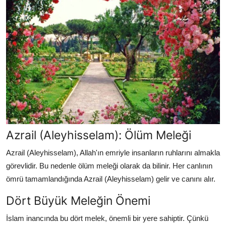
Azrail (Aleyhisselam): Ölüm Meleği
Azrail (Aleyhisselam),
Allah'ın emriyle insanların ruhlarını almakla
görevlidir.
Bu nedenle ölüm meleği olarak da bilinir.
Her canlının
ömrü tamamlandığında Azrail (Aleyhisselam) gelir ve canını alır.
Dört Büyük Meleğin Önemi
İslam inancında bu dört melek,
önemli bir yere sahiptir.
Çünkü