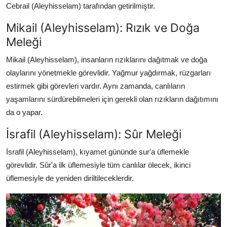
Cebrail (Aleyhisselam) tarafından getirilmiştir.
Mikail (Aleyhisselam): Rızık ve Doğa
Meleği
Mikail (Aleyhisselam),
insanların rızıklarını dağıtmak ve doğa
olaylarını yönetmekle görevlidir.
Yağmur yağdırmak,
rüzgarları
estirmek gibi görevleri vardır.
Aynı zamanda,
canlıların
yaşamlarını sürdürebilmeleri için gerekli olan rızıkların dağıtımını
da o yapar.
İsrafil (Aleyhisselam): Sûr Meleği
İsrafil (Aleyhisselam),
kıyamet gününde sur'a üflemekle
görevlidir.
Sûr'a ilk üflemesiyle tüm canlılar ölecek,
ikinci
üflemesiyle de yeniden diriltileceklerdir.