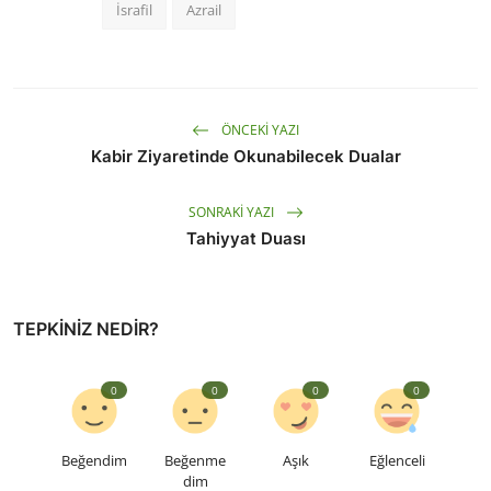
İsrafil
Azrail
ÖNCEKI YAZI
Kabir Ziyaretinde Okunabilecek Dualar
SONRAKI YAZI
Tahiyyat Duası
TEPKINIZ NEDIR?
0
0
0
0
Beğendim
Beğenme
Aşık
Eğlenceli
dim