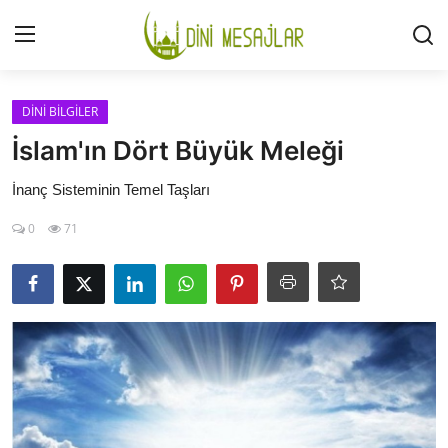
Giriş
Kayıt Ol
DİNİ BİLGİLER
İslam'ın Dört Büyük Meleği
İLETİŞİM
İnanç Sisteminin Temel Taşları
GÜNDEM
0
71
HAKKIMIZDA
DESTEKLİYORUM
SURELER
NAMAZ