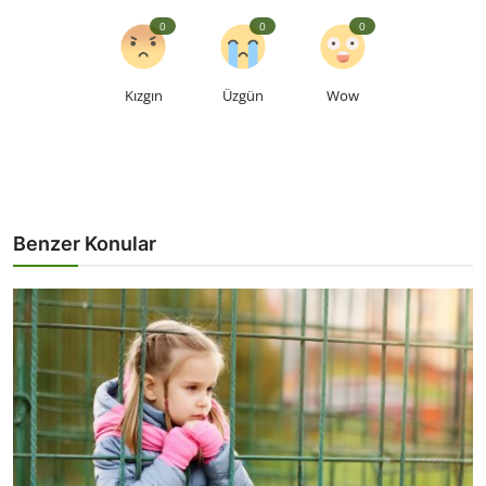
0
0
0
Kızgın
Üzgün
Wow
Benzer Konular