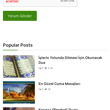
Yorum Gönder
Popular Posts
İşlerin Yolunda Gitmesi İçin Okunacak
Dua
0
5.4k
En Güzel Cuma Mesajları
0
3k
Karınca (Bereket) Duası