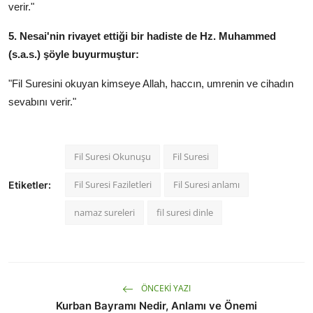
verir."
5. Nesai'nin rivayet ettiği bir hadiste de Hz. Muhammed
(s.a.s.) şöyle buyurmuştur:
"Fil Suresini okuyan kimseye Allah, haccın, umrenin ve cihadın
sevabını verir."
Fil Suresi Okunuşu
Fil Suresi
Fil Suresi Faziletleri
Fil Suresi anlamı
Etiketler:
namaz sureleri
fil suresi dinle
ÖNCEKI YAZI
Kurban Bayramı Nedir, Anlamı ve Önemi