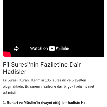
Fil Suresi'nin Faziletine Dair
Hadisler
Fil Suresi,
Kuran'ı Kerim'in 105.
suresidir ve 5 ayetten
oluşmaktadır.
Bu surenin faziletine dair birçok hadis rivayet
edilmiştir.
1. Buhari ve Müslim'in rivayet ettiği bir hadiste Hz.