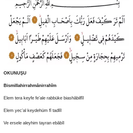
OKUNUŞU
Bismillahirrahmânirrahîm
Elem tera keyfe fe'ale rabbüke biashâbilfîl
Elem yec'al keydehüm fî tadlîl
Ve ersele aleyhim tayran ebâbîl