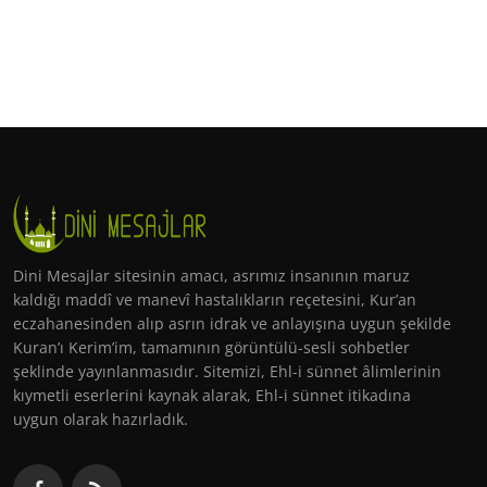
Dini Mesajlar sitesinin amacı, asrımız insanının maruz
kaldığı maddî ve manevî hastalıkların reçetesini, Kur’an
eczahanesinden alıp asrın idrak ve anlayışına uygun şekilde
Kuran’ı Kerim’im, tamamının görüntülü-sesli sohbetler
şeklinde yayınlanmasıdır. Sitemizi, Ehl-i sünnet âlimlerinin
kıymetli eserlerini kaynak alarak, Ehl-i sünnet itikadına
uygun olarak hazırladık.