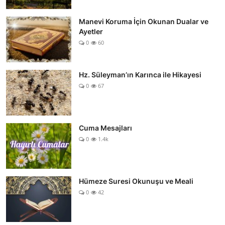
Manevi Koruma İçin Okunan Dualar ve
Ayetler
0
60
Hz. Süleyman’ın Karınca ile Hikayesi
0
67
Cuma Mesajları
0
1.4k
Hümeze Suresi Okunuşu ve Meali
0
42