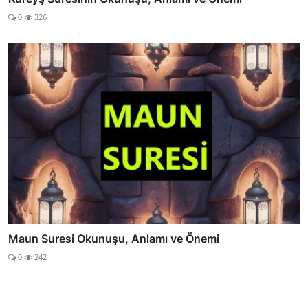
0
326
Maun Suresi Okunuşu, Anlamı ve Önemi
0
242