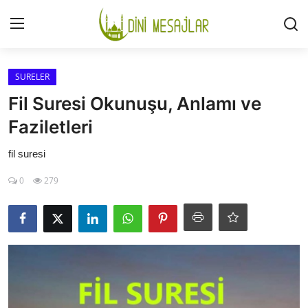
Giriş
Kayıt Ol
SURELER
Fil Suresi Okunuşu, Anlamı ve
İLETİŞİM
Faziletleri
GÜNDEM
fil suresi
0
279
HAKKIMIZDA
DESTEKLİYORUM
SURELER
NAMAZ