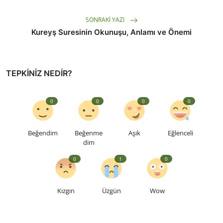
SONRAKI YAZI
Kureyş Suresinin Okunuşu, Anlamı ve Önemi
TEPKINIZ NEDIR?
0
0
0
0
Beğendim
Beğenme
Aşık
Eğlenceli
dim
0
1
0
Kızgın
Üzgün
Wow