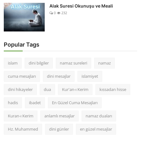
Alak Suresi Okunuşu ve Meali
0
232
Popular Tags
islam
dini bilgiler
namaz sureleri
namaz
cuma mesajları
dini mesajlar
islamiyet
dini hikayeler
dua
Kur'an-ı Kerim
kıssadan hisse
hadis
ibadet
En Güzel Cuma Mesajları
Kuran-ı Kerim
anlamlı mesajlar
namaz duaları
Hz. Muhammed
dini günler
en güzel mesajlar