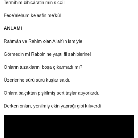
Termîhim bihicâratin min siccîl
Fece'alehüm ke'asfin me'kûl
ANLAMI
Rahmân ve Rahîm olan Allah'ın ismiyle
Görmedin mi Rabbin ne yaptı fil sahiplerine!
Onların tuzaklarını boşa çıkarmadı mı?
Üzerlerine sürü sürü kuşlar saldı.
Onlara balçıktan pişirilmiş sert taşlar atıyorlardı.
Derken onları, yenilmiş ekin yaprağı gibi kılıverdi