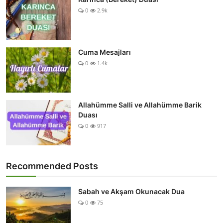
0
2.9k
Cuma Mesajları
0
1.4k
Allahümme Salli ve Allahümme Barik
Duası
0
917
Recommended Posts
Sabah ve Akşam Okunacak Dua
0
75