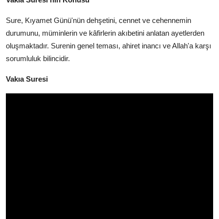
Sure,
Kıyamet Günü'nün dehşetini,
cennet ve cehennemin
durumunu,
müminlerin ve kâfirlerin akıbetini anlatan ayetlerden
oluşmaktadır.
Surenin genel teması,
ahiret inancı ve Allah'a karşı
sorumluluk bilincidir.
Vakıa Suresi