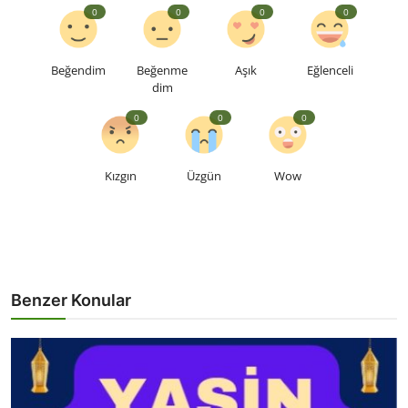
0
0
0
0
Beğendim
Beğenme
Aşık
Eğlenceli
dim
0
0
0
Kızgın
Üzgün
Wow
Benzer Konular