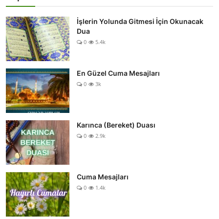
İşlerin Yolunda Gitmesi İçin Okunacak
Dua
0
5.4k
En Güzel Cuma Mesajları
0
3k
Karınca (Bereket) Duası
0
2.9k
Cuma Mesajları
0
1.4k