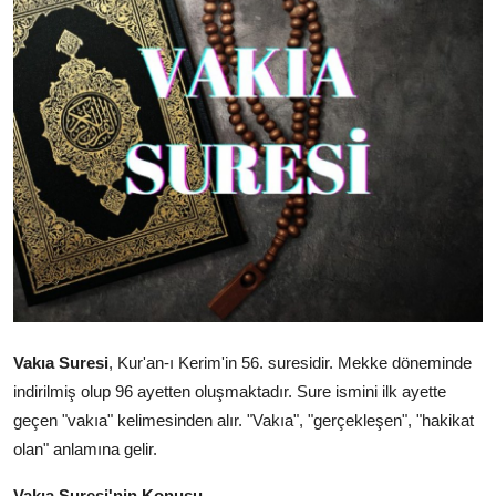
DUALAR
KİMDİR?
DİNİ MESAJLAR
KISSADAN HİSSE
DİNİ BİLGİLER
Vakıa Suresi
,
Kur'an-ı Kerim'in 56.
suresidir.
Mekke döneminde
indirilmiş olup 96 ayetten oluşmaktadır.
Sure ismini ilk ayette
geçen "vakıa" kelimesinden alır.
"Vakıa",
"gerçekleşen",
"hakikat
olan" anlamına gelir.
Vakıa Suresi'nin Konusu