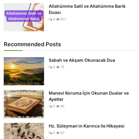
Allahümme Salli ve Allahümme Barik
Duası
0
917
Recommended Posts
Sabah ve Akşam Okunacak Dua
0
75
Manevi Koruma İçin Okunan Dualar ve
Ayetler
0
60
Hz. Süleyman’ın Karınca ile Hikayesi
0
67