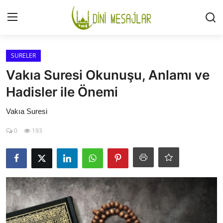
Giriş
Kayıt Ol
SURELER
Vakıa Suresi Okunuşu, Anlamı ve
İLETİŞİM
Hadisler ile Önemi
GÜNDEM
Vakıa Suresi
0
193
HAKKIMIZDA
DESTEKLİYORUM
SURELER
NAMAZ