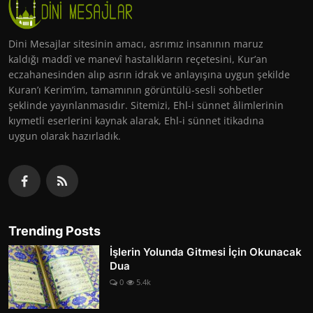
Dini Mesajlar sitesinin amacı, asrımız insanının maruz
kaldığı maddî ve manevî hastalıkların reçetesini, Kur’an
eczahanesinden alıp asrın idrak ve anlayışına uygun şekilde
Kuran’ı Kerim’im, tamamının görüntülü-sesli sohbetler
şeklinde yayınlanmasıdır. Sitemizi, Ehl-i sünnet âlimlerinin
kıymetli eserlerini kaynak alarak, Ehl-i sünnet itikadına
uygun olarak hazırladık.
Trending Posts
İşlerin Yolunda Gitmesi İçin Okunacak
Dua
0
5.4k