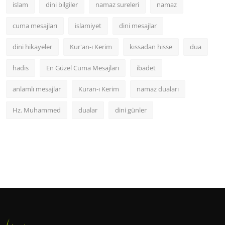
islam
dini bilgiler
namaz sureleri
namaz
cuma mesajları
islamiyet
dini mesajlar
dini hikayeler
Kur'an-ı Kerim
kıssadan hisse
dua
hadis
En Güzel Cuma Mesajları
ibadet
anlamlı mesajlar
Kuran-ı Kerim
namaz duaları
Hz. Muhammed
dualar
dini günler