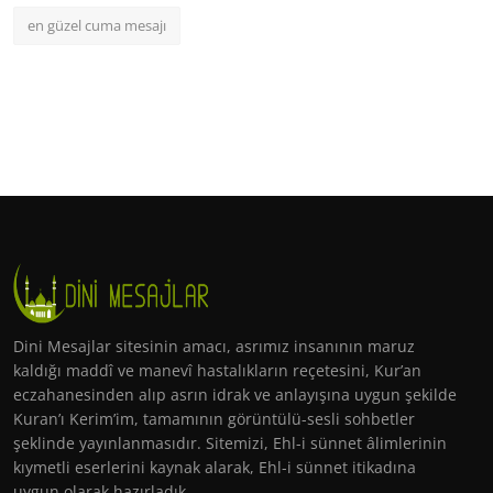
en güzel cuma mesajı
Dini Mesajlar sitesinin amacı, asrımız insanının maruz
kaldığı maddî ve manevî hastalıkların reçetesini, Kur’an
eczahanesinden alıp asrın idrak ve anlayışına uygun şekilde
Kuran’ı Kerim’im, tamamının görüntülü-sesli sohbetler
şeklinde yayınlanmasıdır. Sitemizi, Ehl-i sünnet âlimlerinin
kıymetli eserlerini kaynak alarak, Ehl-i sünnet itikadına
uygun olarak hazırladık.