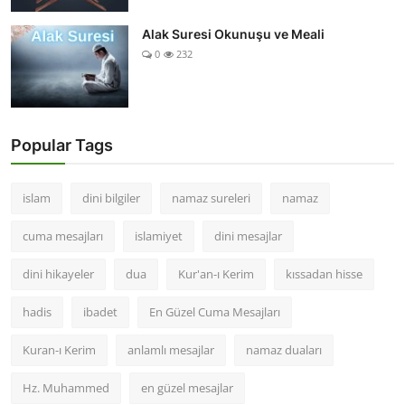
Alak Suresi Okunuşu ve Meali
0
232
Popular Tags
islam
dini bilgiler
namaz sureleri
namaz
cuma mesajları
islamiyet
dini mesajlar
dini hikayeler
dua
Kur'an-ı Kerim
kıssadan hisse
hadis
ibadet
En Güzel Cuma Mesajları
Kuran-ı Kerim
anlamlı mesajlar
namaz duaları
Hz. Muhammed
en güzel mesajlar