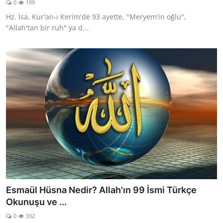
0
199
DUALAR
Hz. İsa, Kur'an-ı Kerim'de 93 ayette, "Meryem'in oğlu",
"Allah'tan bir ruh" ya d...
KİMDİR?
DİNİ MESAJLAR
KISSADAN HİSSE
DİNİ BİLGİLER
Esmaül Hüsna Nedir? Allah'ın 99 İsmi Türkçe
Okunuşu ve ...
0
332