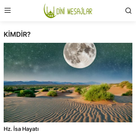
KİMDİR?
Giriş
Kayıt Ol
İLETİŞİM
GÜNDEM
HAKKIMIZDA
DESTEKLİYORUM
SURELER
NAMAZ
Hz. İsa Hayatı