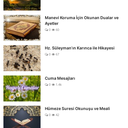
Manevi Koruma İçin Okunan Dualar ve
Ayetler
0
60
Hz. Süleyman’ın Karınca ile Hikayesi
0
67
Cuma Mesajları
0
1.4k
Hümeze Suresi Okunuşu ve Meali
0
42