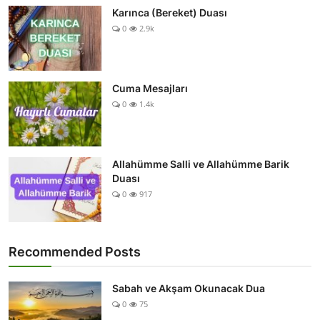
Karınca (Bereket) Duası
0
2.9k
Cuma Mesajları
0
1.4k
Allahümme Salli ve Allahümme Barik
Duası
0
917
Recommended Posts
Sabah ve Akşam Okunacak Dua
0
75