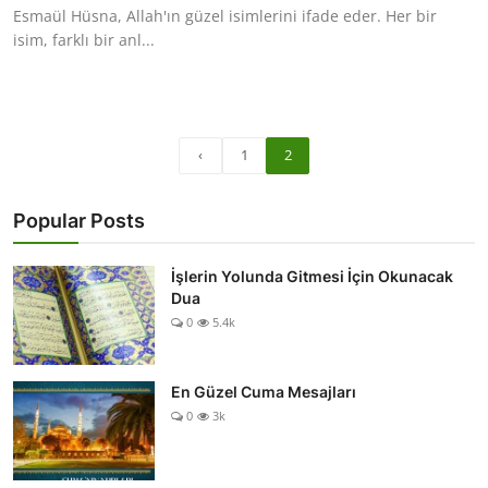
Esmaül Hüsna, Allah'ın güzel isimlerini ifade eder. Her bir
isim, farklı bir anl...
‹
1
2
Popular Posts
İşlerin Yolunda Gitmesi İçin Okunacak
Dua
0
5.4k
En Güzel Cuma Mesajları
0
3k