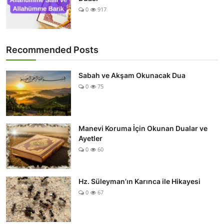
0
917
Recommended Posts
Sabah ve Akşam Okunacak Dua
0
75
Manevi Koruma İçin Okunan Dualar ve
Ayetler
0
60
Hz. Süleyman’ın Karınca ile Hikayesi
0
67