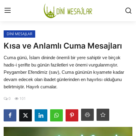
Giriş
Kayıt Ol
DİNİ MESAJLAR
Kısa ve Anlamlı Cuma Mesajları
İLETİŞİM
Cuma günü, İslam dininde önemli bir yere sahiptir ve birçok
hadis-i şerifte bu günün faziletleri ve önemi vurgulanmıştır.
GÜNDEM
Peygamber Efendimiz (sav), Cuma gününün kıyamete kadar
devam edecek olan ibadet günlerinden en hayırlısı olduğunu
HAKKIMIZDA
belirtmiştir. Hayırlı cumalar.
DESTEKLİYORUM
0
101
SURELER
NAMAZ