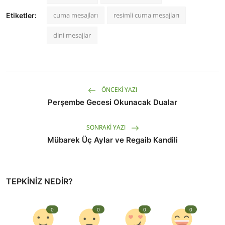
cuma mesajları
resimli cuma mesajları
Etiketler:
dini mesajlar
ÖNCEKI YAZI
Perşembe Gecesi Okunacak Dualar
SONRAKI YAZI
Mübarek Üç Aylar ve Regaib Kandili
TEPKINIZ NEDIR?
0
0
0
0