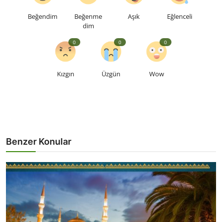
Beğendim
Beğenme
Aşık
Eğlenceli
dim
0
0
0
Kızgın
Üzgün
Wow
Benzer Konular