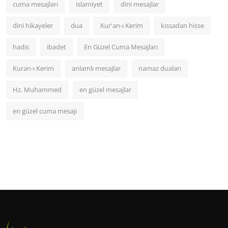
cuma mesajları
islamiyet
dini mesajlar
dini hikayeler
dua
Kur'an-ı Kerim
kıssadan hisse
hadis
ibadet
En Güzel Cuma Mesajları
Kuran-ı Kerim
anlamlı mesajlar
namaz duaları
Hz. Muhammed
en güzel mesajlar
en güzel cuma mesajı