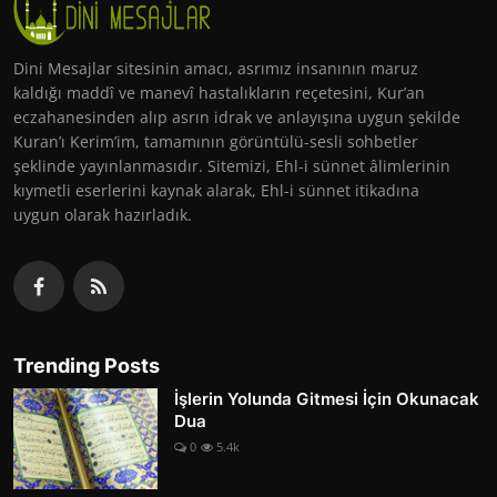
Dini Mesajlar sitesinin amacı, asrımız insanının maruz
kaldığı maddî ve manevî hastalıkların reçetesini, Kur’an
eczahanesinden alıp asrın idrak ve anlayışına uygun şekilde
Kuran’ı Kerim’im, tamamının görüntülü-sesli sohbetler
şeklinde yayınlanmasıdır. Sitemizi, Ehl-i sünnet âlimlerinin
kıymetli eserlerini kaynak alarak, Ehl-i sünnet itikadına
uygun olarak hazırladık.
Trending Posts
İşlerin Yolunda Gitmesi İçin Okunacak
Dua
0
5.4k