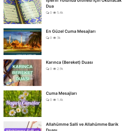
İşlerin Yolunda Gitmesi İçin Okunacak
Dua
0
5.4k
En Güzel Cuma Mesajları
0
3k
Karınca (Bereket) Duası
0
2.9k
Cuma Mesajları
0
1.4k
Allahümme Salli ve Allahümme Barik
Duası