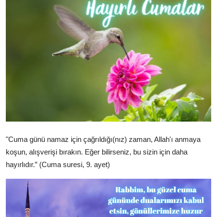
DUALAR
KİMDİR?
DİNİ MESAJLAR
KISSADAN HİSSE
DİNİ BİLGİLER
"Cuma günü namaz için çağrıldığı(nız) zaman, Allah'ı anmaya
koşun, alışverişi bırakın. Eğer bilirseniz, bu sizin için daha
hayırlıdır.” (Cuma
suresi, 9. ayet)