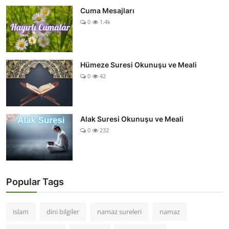
Cuma Mesajları
0
1.4k
Hümeze Suresi Okunuşu ve Meali
0
42
Alak Suresi Okunuşu ve Meali
0
232
Popular Tags
islam
dini bilgiler
namaz sureleri
namaz