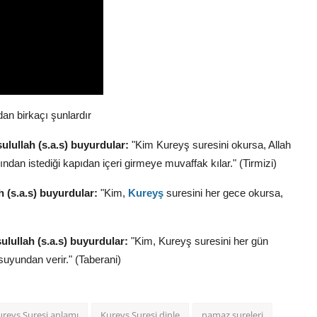
an birkaçı şunlardır
sulullah (s.a.s) buyurdular:
"Kim Kureyş suresini okursa,
Allah
ından istediği kapıdan içeri girmeye muvaffak kılar.
" (Tirmizi)
ah (s.a.s) buyurdular:
"Kim,
Kureyş
suresini her gece okursa,
sulullah (s.a.s) buyurdular:
"Kim,
Kureyş suresini her gün
suyundan verir.
" (Taberani)
ureyş Suresi anlamı
Kureyş Suresi dinle
namaz sureleri