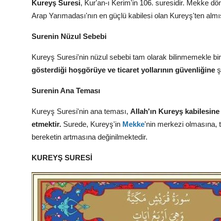
Kureyş Suresi
,
Kur'an-ı Kerim'in 106.
suresidir.
Mekke döne
Arap Yarımadası'nın en güçlü kabilesi olan Kureyş'ten almış
Surenin Nüzul Sebebi
Kureyş Suresi'nin nüzul sebebi tam olarak bilinmemekle birl
gösterdiği hoşgörüye ve ticaret yollarının güvenliğine
ş
Surenin Ana Teması
Kureyş Suresi'nin ana teması,
Allah'ın Kureyş kabilesine
etmektir.
Surede,
Kureyş'in
Mekke
'nin merkezi olmasına,
t
bereketin artmasına değinilmektedir.
KUREYŞ SURESİ