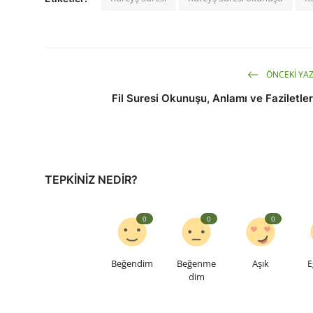
ÖNCEKI YAZ
Fil Suresi Okunuşu, Anlamı ve Faziletler
TEPKINIZ NEDIR?
0
0
0
Beğendim
Beğenme
Aşık
E
dim