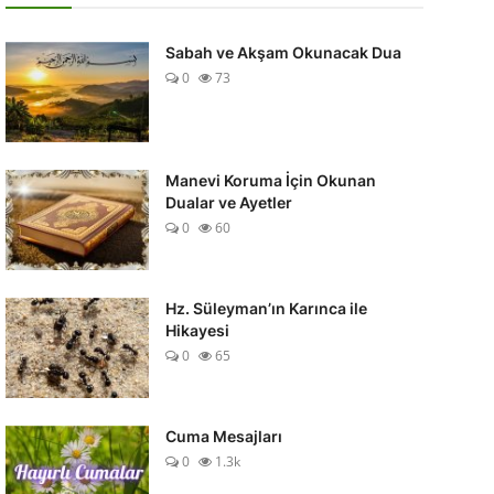
Sabah ve Akşam Okunacak Dua
0
73
Manevi Koruma İçin Okunan
Dualar ve Ayetler
0
60
Hz. Süleyman’ın Karınca ile
Hikayesi
0
65
Cuma Mesajları
0
1.3k