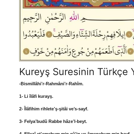
Kureyş Suresinin Türkçe 
-Bismillâhi’r-Rahmâni’r-Rahîm.
1- Li îlâfi kurayş.
2- Îlâfihim rihlete’ş-şitâi ve’s-sayf.
3- Felya’budû Rabbe hâze’l-beyt.
4- Ellezî et’amehum min cû’in ve âmenehum min havf.