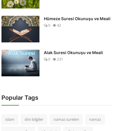
Hümeze Suresi Okunuşu ve Meali
0
42
Alak Suresi Okunuşu ve Meali
0
231
Popular Tags
islam
dini bilgiler
namaz sureleri
namaz