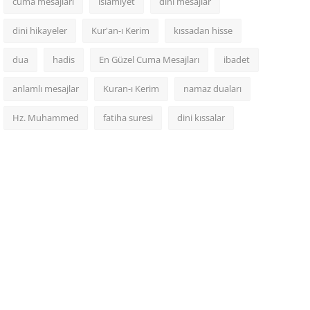
cuma mesajları
islamiyet
dini mesajlar
dini hikayeler
Kur'an-ı Kerim
kıssadan hisse
dua
hadis
En Güzel Cuma Mesajları
ibadet
anlamlı mesajlar
Kuran-ı Kerim
namaz duaları
Hz. Muhammed
fatiha suresi
dini kıssalar