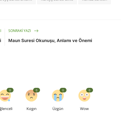
I
SONRAKI YAZI
i
Maun Suresi Okunuşu, Anlamı ve Önemi
0
0
0
0
ğlenceli
Kızgın
Üzgün
Wow