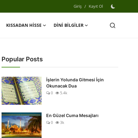
Giriş
/
Kayıt Ol
KISSADAN HİSSE
DİNİ BİLGİLER
Popular Posts
İşlerin Yolunda Gitmesi İçin
Okunacak Dua
0
5.4k
En Güzel Cuma Mesajları
0
3k