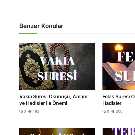
Benzer Konular
Vakıa Suresi Okunuşu, Anlamı
Felak Suresi 
ve Hadisler ile Önemi
Hadisler
0
193
0
300