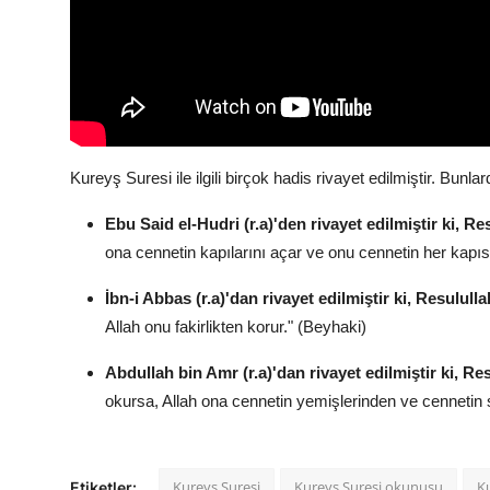
Kureyş Suresi ile ilgili birçok hadis rivayet edilmiştir.
Bunlard
Ebu Said el-Hudri (r.a)'den rivayet edilmiştir ki, Re
ona cennetin kapılarını açar ve onu cennetin her kapıs
İbn-i Abbas (r.a)'dan rivayet edilmiştir ki, Resulull
Allah onu fakirlikten korur.
" (Beyhaki)
Abdullah bin Amr (r.a)'dan rivayet edilmiştir ki, Re
okursa,
Allah ona cennetin yemişlerinden ve cennetin 
Kureyş Suresi
Kureyş Suresi okunuşu
K
Etiketler: