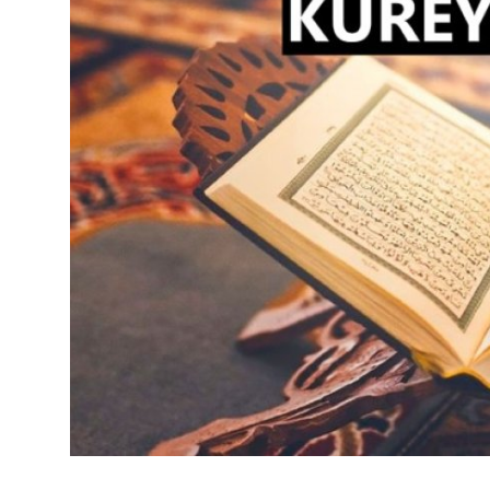
DUALAR
KİMDİR?
DİNİ MESAJLAR
KISSADAN HİSSE
DİNİ BİLGİLER