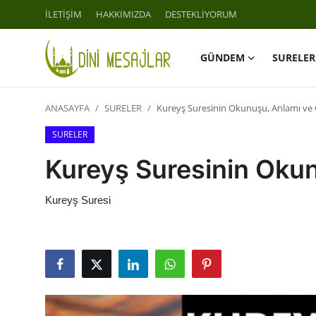
İLETİŞİM
HAKKIMIZDA
DESTEKLİYORUM
GÜNDEM
SURELER
Giriş
Kayıt Ol
ANASAYFA
SURELER
Kureyş Suresinin Okunuşu, Anlamı ve
İLETİŞİM
SURELER
GÜNDEM
Kureyş Suresinin Oku
HAKKIMIZDA
Kureyş Suresi
DESTEKLİYORUM
SURELER
NAMAZ