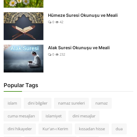
Hümeze Suresi Okunuşu ve Meali
0
42
Alak Suresi Okunuşu ve Meali
0
232
Popular Tags
islam
dini bilgiler
namaz sureleri
namaz
cuma mesajları
islamiyet
dini mesajlar
dini hikayeler
Kur'an-ı Kerim
kıssadan hisse
dua