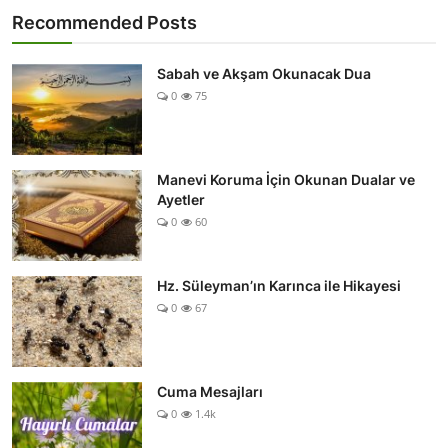
Recommended Posts
Sabah ve Akşam Okunacak Dua
0
75
Manevi Koruma İçin Okunan Dualar ve
Ayetler
0
60
Hz. Süleyman’ın Karınca ile Hikayesi
0
67
Cuma Mesajları
0
1.4k