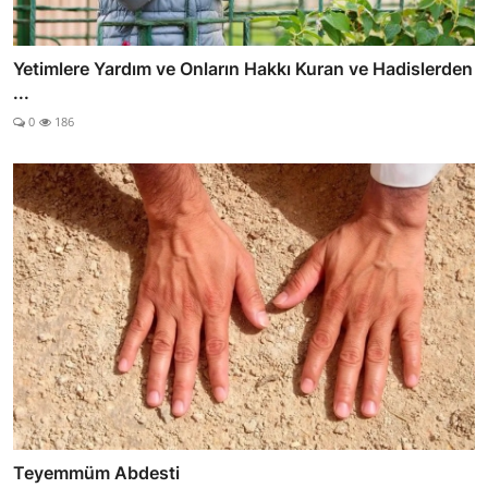
Yetimlere Yardım ve Onların Hakkı Kuran ve Hadislerden
...
0
186
Teyemmüm Abdesti