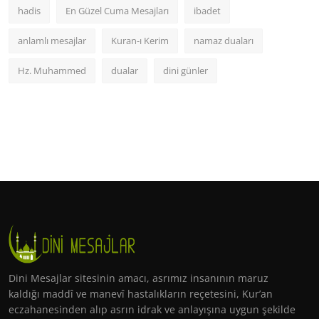
hadis
En Güzel Cuma Mesajları
ibadet
anlamlı mesajlar
Kuran-ı Kerim
namaz duaları
Hz. Muhammed
dualar
dini günler
Dini Mesajlar sitesinin amacı, asrımız insanının maruz
kaldığı maddî ve manevî hastalıkların reçetesini, Kur’an
eczahanesinden alıp asrın idrak ve anlayışına uygun şekilde