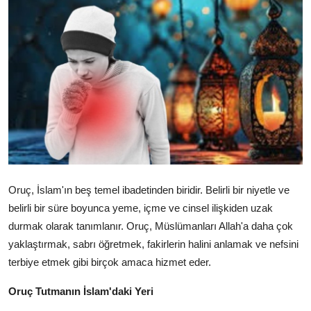
DUALAR
KİMDİR?
DİNİ MESAJLAR
KISSADAN HİSSE
DİNİ BİLGİLER
Oruç, İslam'ın beş temel ibadetinden biridir. Belirli bir niyetle ve
belirli bir süre boyunca yeme, içme ve cinsel ilişkiden uzak
durmak olarak tanımlanır. Oruç, Müslümanları Allah'a daha çok
yaklaştırmak, sabrı öğretmek, fakirlerin halini anlamak ve nefsini
terbiye etmek gibi birçok amaca hizmet eder.
Oruç Tutmanın İslam'daki Yeri