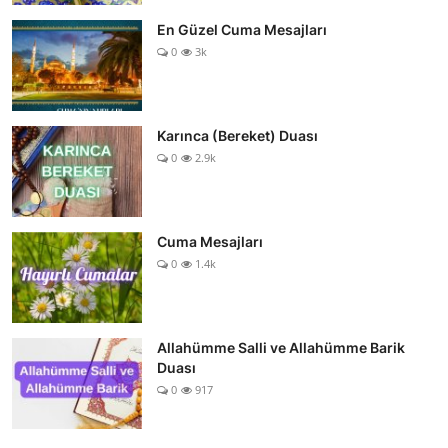
En Güzel Cuma Mesajları
0
3k
Karınca (Bereket) Duası
0
2.9k
Cuma Mesajları
0
1.4k
Allahümme Salli ve Allahümme Barik
Duası
0
917