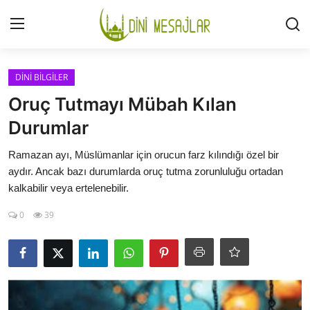
Giriş
Kayıt Ol
DİNİ BİLGİLER
Oruç Tutmayı Mübah Kılan
İLETİŞİM
Durumlar
GÜNDEM
Ramazan ayı, Müslümanlar için orucun farz kılındığı özel bir
aydır. Ancak bazı durumlarda oruç tutma zorunluluğu ortadan
HAKKIMIZDA
kalkabilir veya ertelenebilir.
0
39
DESTEKLİYORUM
SURELER
NAMAZ