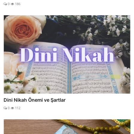
0
186
Dini Nikah Önemi ve Şartlar
0
112