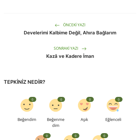
ÖNCEKI YAZI
Develerimi Kalbime Değil, Ahıra Bağlarım
SONRAKI YAZI
Kazâ ve Kadere İman
TEPKINIZ NEDIR?
0
0
0
0
Beğendim
Beğenme
Aşık
Eğlenceli
dim
0
0
0