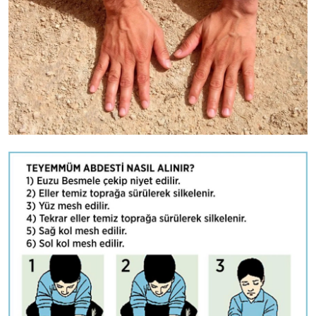
DUALAR
KİMDİR?
DİNİ MESAJLAR
KISSADAN HİSSE
DİNİ BİLGİLER