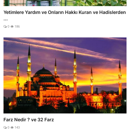
Yetimlere Yardım ve Onların Hakkı Kuran ve Hadislerden
...
0
186
Farz Nedir ? ve 32 Farz
0
143