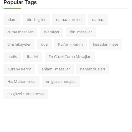
Popular Tags
islam
dini bilgiler
namaz sureleri
namaz
cuma mesajları
islamiyet
dini mesajlar
dini hikayeler
dua
Kur'an-ı Kerim
kıssadan hisse
hadis
ibadet
En Güzel Cuma Mesajları
Kuran-ı Kerim
anlamlı mesajlar
namaz duaları
Hz. Muhammed
en güzel mesajlar
en güzel cuma mesajı