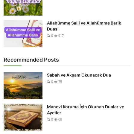
Allahümme Salli ve Allahümme Barik
Duası
0
917
Recommended Posts
Sabah ve Akşam Okunacak Dua
0
75
Manevi Koruma İçin Okunan Dualar ve
Ayetler
0
60