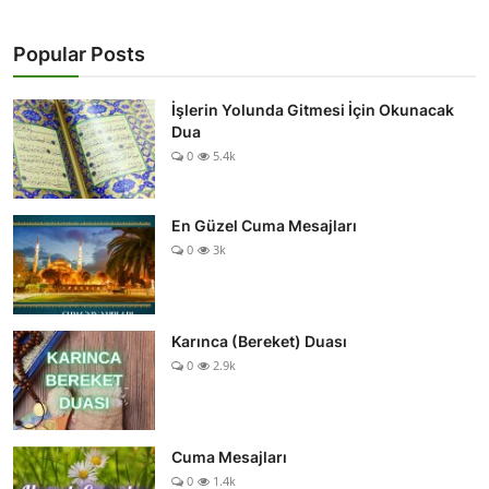
Popular Posts
İşlerin Yolunda Gitmesi İçin Okunacak
Dua
0
5.4k
En Güzel Cuma Mesajları
0
3k
Karınca (Bereket) Duası
0
2.9k
Cuma Mesajları
0
1.4k