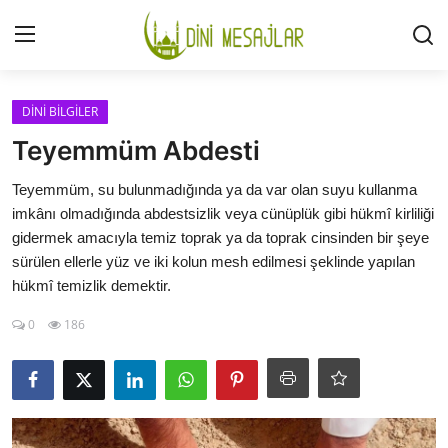
Giriş
Kayıt Ol
DİNİ BİLGİLER
Teyemmüm Abdesti
İLETİŞİM
Teyemmüm, su bulunmadığında ya da var olan suyu kullanma
imkânı olmadığında abdestsizlik veya cünüplük gibi hükmî kirliliği
GÜNDEM
gidermek amacıyla temiz toprak ya da toprak cinsinden bir şeye
sürülen ellerle yüz ve iki kolun mesh edilmesi şeklinde yapılan
HAKKIMIZDA
hükmî temizlik demektir.
DESTEKLİYORUM
0
186
SURELER
NAMAZ