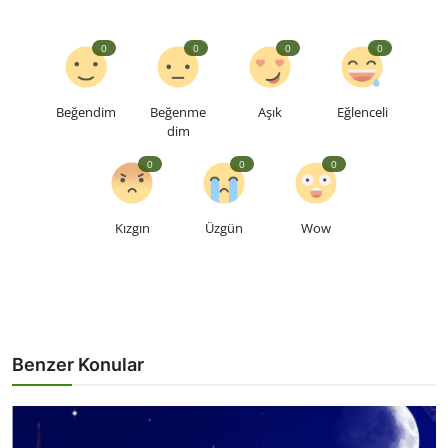
0
0
0
0
Beğendim
Beğenme
Aşık
Eğlenceli
dim
0
0
0
Kızgın
Üzgün
Wow
Benzer Konular