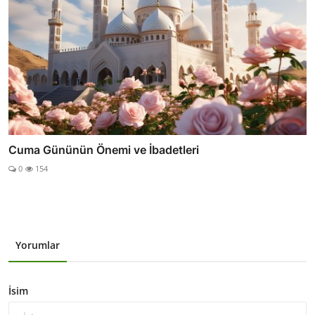
Cuma Gününün Önemi ve İbadetleri
0
154
Yorumlar
İsim