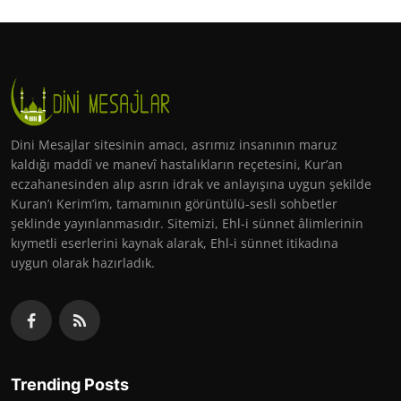
Dini Mesajlar sitesinin amacı, asrımız insanının maruz
kaldığı maddî ve manevî hastalıkların reçetesini, Kur’an
eczahanesinden alıp asrın idrak ve anlayışına uygun şekilde
Kuran’ı Kerim’im, tamamının görüntülü-sesli sohbetler
şeklinde yayınlanmasıdır. Sitemizi, Ehl-i sünnet âlimlerinin
kıymetli eserlerini kaynak alarak, Ehl-i sünnet itikadına
uygun olarak hazırladık.
Trending Posts