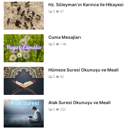
Hz. Süleyman’ın Karınca ile Hikayesi
0
67
Cuma Mesajları
0
1.4k
Hümeze Suresi Okunuşu ve Meali
0
42
Alak Suresi Okunuşu ve Meali
0
232