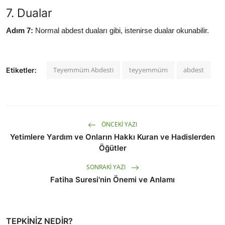
7. Dualar
Adım 7:
Normal abdest duaları gibi, istenirse dualar okunabilir.
Teyemmüm Abdesti
teyyemmüm
abdest
Etiketler:
ÖNCEKI YAZI
Yetimlere Yardım ve Onların Hakkı Kuran ve Hadislerden
Öğütler
SONRAKI YAZI
Fatiha Suresi'nin Önemi ve Anlamı
TEPKINIZ NEDIR?