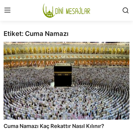
Etiket: Cuma Namazı
Giriş
Kayıt Ol
İLETİŞİM
GÜNDEM
HAKKIMIZDA
DESTEKLİYORUM
SURELER
NAMAZ
Cuma Namazı Kaç Rekattır Nasıl Kılınır?