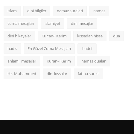
islam
dini bilgiler
namaz sureleri
namaz
cuma mesajları
islamiyet
dini mesajlar
dini hikayeler
Kur'an-ı Kerim
kıssadan hisse
dua
hadis
En Güzel Cuma Mesajları
ibadet
anlamlı mesajlar
Kuran-ı Kerim
namaz duaları
Hz. Muhammed
dini kıssalar
fatiha suresi