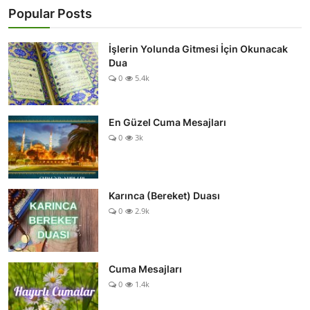
Popular Posts
İşlerin Yolunda Gitmesi İçin Okunacak
Dua
0
5.4k
En Güzel Cuma Mesajları
0
3k
Karınca (Bereket) Duası
0
2.9k
Cuma Mesajları
0
1.4k