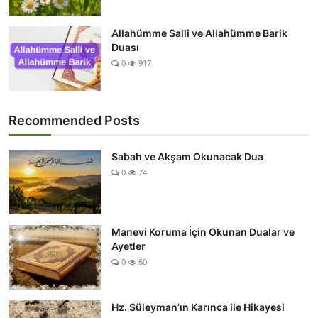
Allahümme Salli ve Allahümme Barik
Duası
0
917
Recommended Posts
Sabah ve Akşam Okunacak Dua
0
74
Manevi Koruma İçin Okunan Dualar ve
Ayetler
0
60
Hz. Süleyman’ın Karınca ile Hikayesi