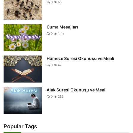
0
66
Cuma Mesajları
0
1.4k
Hümeze Suresi Okunuşu ve Meali
0
42
Alak Suresi Okunuşu ve Meali
0
232
Popular Tags