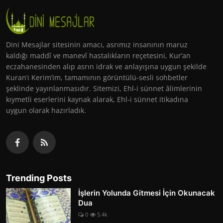
Dini Mesajlar sitesinin amacı, asrımız insanının maruz
kaldığı maddî ve manevî hastalıkların reçetesini, Kur’an
eczahanesinden alıp asrın idrak ve anlayışına uygun şekilde
Kuran’ı Kerim’im, tamamının görüntülü-sesli sohbetler
şeklinde yayınlanmasıdır. Sitemizi, Ehl-i sünnet âlimlerinin
kıymetli eserlerini kaynak alarak, Ehl-i sünnet itikadına
uygun olarak hazırladık.
Trending Posts
İşlerin Yolunda Gitmesi İçin Okunacak
Dua
0
5.4k