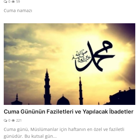
0
59
DUALAR
Cuma namazı
KİMDİR?
DİNİ MESAJLAR
KISSADAN HİSSE
DİNİ BİLGİLER
Cuma Gününün Faziletleri ve Yapılacak İbadetler
0
221
Cuma günü, Müslümanlar için haftanın en özel ve faziletli
günüdür. Bu kutsal gün...