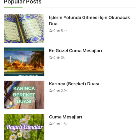
Popular Posts
İşlerin Yolunda Gitmesi İçin Okunacak
Dua
0
5.4k
En Güzel Cuma Mesajları
0
3k
Karınca (Bereket) Duası
0
2.9k
Cuma Mesajları
0
1.3k