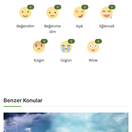
0
0
0
0
Beğendim
Beğenme
Aşık
Eğlenceli
dim
0
0
0
Kızgın
Üzgün
Wow
Benzer Konular