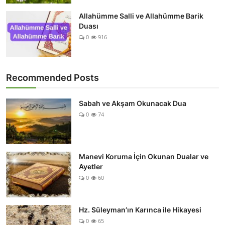
Allahümme Salli ve Allahümme Barik
Duası
0
916
Recommended Posts
Sabah ve Akşam Okunacak Dua
0
74
Manevi Koruma İçin Okunan Dualar ve
Ayetler
0
60
Hz. Süleyman’ın Karınca ile Hikayesi
0
65