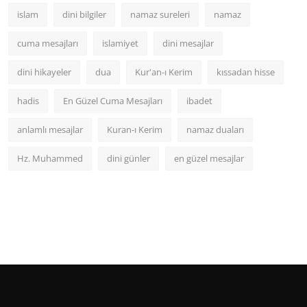
islam
dini bilgiler
namaz sureleri
namaz
cuma mesajları
islamiyet
dini mesajlar
dini hikayeler
dua
Kur'an-ı Kerim
kıssadan hisse
hadis
En Güzel Cuma Mesajları
ibadet
anlamlı mesajlar
Kuran-ı Kerim
namaz duaları
Hz. Muhammed
dini günler
en güzel mesajlar