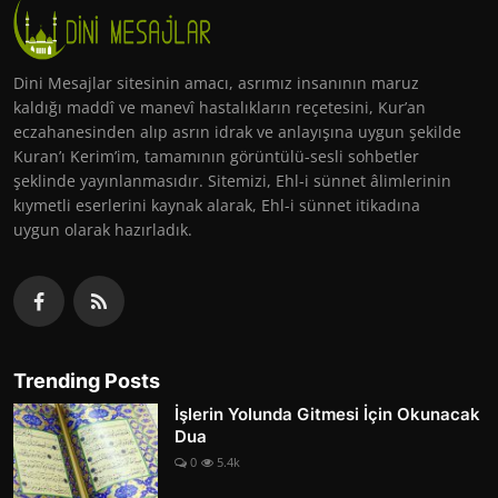
Dini Mesajlar sitesinin amacı, asrımız insanının maruz
kaldığı maddî ve manevî hastalıkların reçetesini, Kur’an
eczahanesinden alıp asrın idrak ve anlayışına uygun şekilde
Kuran’ı Kerim’im, tamamının görüntülü-sesli sohbetler
şeklinde yayınlanmasıdır. Sitemizi, Ehl-i sünnet âlimlerinin
kıymetli eserlerini kaynak alarak, Ehl-i sünnet itikadına
uygun olarak hazırladık.
Trending Posts
İşlerin Yolunda Gitmesi İçin Okunacak
Dua
0
5.4k