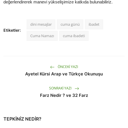
değerlendirerek manevi yükselişimize katkıda bulunabiliriz.
dini mesajlar
cuma günü
ibadet
Etiketler:
Cuma Namazı
cuma ibadeti
ÖNCEKI YAZI
Ayetel Kürsi Arap ve Türkçe Okunuşu
SONRAKI YAZI
Farz Nedir ? ve 32 Farz
TEPKINIZ NEDIR?