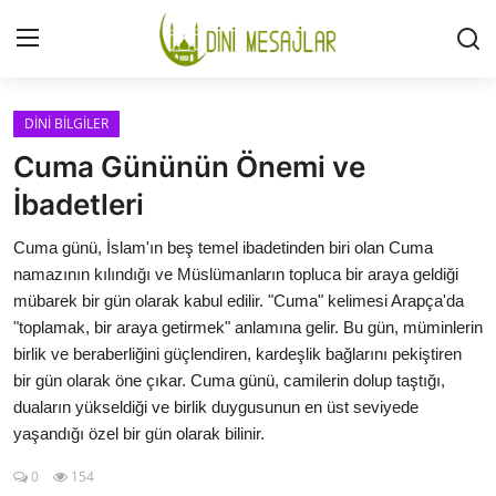
Giriş
Kayıt Ol
DİNİ BİLGİLER
Cuma Gününün Önemi ve
İLETİŞİM
İbadetleri
GÜNDEM
Cuma günü, İslam'ın beş temel ibadetinden biri olan Cuma
namazının kılındığı ve Müslümanların topluca bir araya geldiği
HAKKIMIZDA
mübarek bir gün olarak kabul edilir. "Cuma" kelimesi Arapça'da
"toplamak, bir araya getirmek" anlamına gelir. Bu gün, müminlerin
DESTEKLİYORUM
birlik ve beraberliğini güçlendiren, kardeşlik bağlarını pekiştiren
bir gün olarak öne çıkar. Cuma günü, camilerin dolup taştığı,
SURELER
duaların yükseldiği ve birlik duygusunun en üst seviyede
yaşandığı özel bir gün olarak bilinir.
NAMAZ
0
154