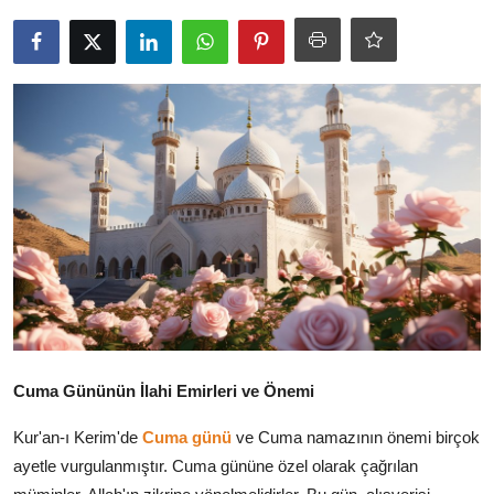
DUALAR
KİMDİR?
DİNİ MESAJLAR
KISSADAN HİSSE
DİNİ BİLGİLER
Cuma Gününün İlahi Emirleri ve Önemi
Kur'an-ı Kerim'de
Cuma günü
ve Cuma namazının önemi birçok
ayetle vurgulanmıştır. Cuma gününe özel olarak çağrılan