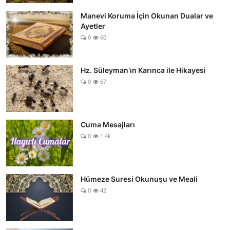
Manevi Koruma İçin Okunan Dualar ve
Ayetler
0
60
Hz. Süleyman’ın Karınca ile Hikayesi
0
67
Cuma Mesajları
0
1.4k
Hümeze Suresi Okunuşu ve Meali
0
42