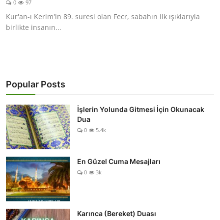
0
97
DUALAR
Kur'an-ı Kerim'in 89. suresi olan Fecr, sabahın ilk ışıklarıyla
birlikte insanın...
KİMDİR?
DİNİ MESAJLAR
KISSADAN HİSSE
Popular Posts
DİNİ BİLGİLER
İşlerin Yolunda Gitmesi İçin Okunacak
Dua
0
5.4k
En Güzel Cuma Mesajları
0
3k
Karınca (Bereket) Duası