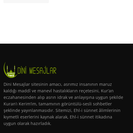
Dini Mesajlar sitesinin amacı, asrımız insanının maruz
kaldığı maddî ve manevî hastalıkların reçetesini, Kur’an
eczahanesinden alıp asrın idrak ve anlayışına uygun şekilde
Kuran’ı Kerim’im, tamamının görüntülü-sesli sohbetler
şeklinde yayınlanmasıdır. Sitemizi, Ehl-i sünnet âlimlerinin
kıymetli eserlerini kaynak alarak, Ehl-i sünnet itikadına
uygun olarak hazırladık.