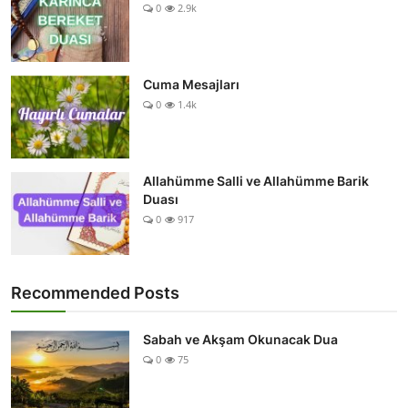
0
2.9k
Cuma Mesajları
0
1.4k
Allahümme Salli ve Allahümme Barik
Duası
0
917
Recommended Posts
Sabah ve Akşam Okunacak Dua
0
75