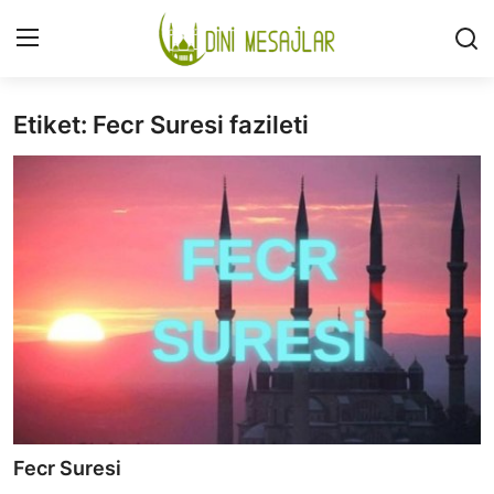
Etiket: Fecr Suresi fazileti
Giriş
Kayıt Ol
İLETİŞİM
GÜNDEM
HAKKIMIZDA
DESTEKLİYORUM
SURELER
NAMAZ
Fecr Suresi