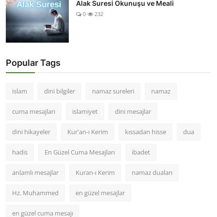
Alak Suresi Okunuşu ve Meali
0
232
Popular Tags
islam
dini bilgiler
namaz sureleri
namaz
cuma mesajları
islamiyet
dini mesajlar
dini hikayeler
Kur'an-ı Kerim
kıssadan hisse
dua
hadis
En Güzel Cuma Mesajları
ibadet
anlamlı mesajlar
Kuran-ı Kerim
namaz duaları
Hz. Muhammed
en güzel mesajlar
en güzel cuma mesajı