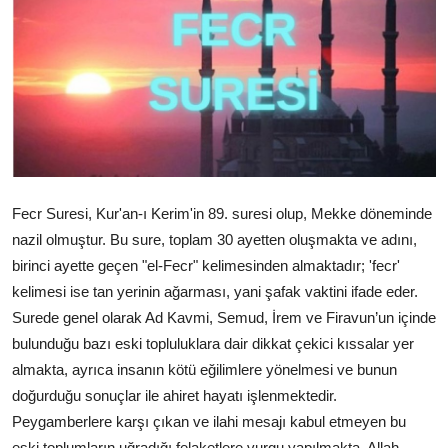
DUALAR
KİMDİR?
DİNİ MESAJLAR
KISSADAN HİSSE
DİNİ BİLGİLER
Fecr Suresi, Kur'an-ı Kerim'in 89. suresi olup, Mekke döneminde
nazil olmuştur. Bu sure, toplam 30 ayetten oluşmakta ve adını,
birinci ayette geçen "el-Fecr" kelimesinden almaktadır; 'fecr'
kelimesi ise tan yerinin ağarması, yani şafak vaktini ifade eder.
Surede genel olarak Ad Kavmi, Semud, İrem ve Firavun’un içinde
bulunduğu bazı eski topluluklara dair dikkat çekici kıssalar yer
almakta, ayrıca insanın kötü eğilimlere yönelmesi ve bunun
doğurduğu sonuçlar ile ahiret hayatı işlenmektedir.
Peygamberlere karşı çıkan ve ilahi mesajı kabul etmeyen bu
eski toplumların uğradığı felaketlere vurgu yapılmakta, Allah