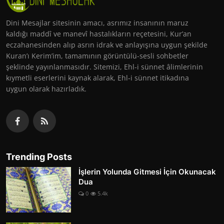
Dini Mesajlar sitesinin amacı, asrımız insanının maruz
kaldığı maddî ve manevî hastalıkların reçetesini, Kur’an
eczahanesinden alıp asrın idrak ve anlayışına uygun şekilde
Kuran’ı Kerim’im, tamamının görüntülü-sesli sohbetler
şeklinde yayınlanmasıdır. Sitemizi, Ehl-i sünnet âlimlerinin
kıymetli eserlerini kaynak alarak, Ehl-i sünnet itikadına
uygun olarak hazırladık.
Trending Posts
İşlerin Yolunda Gitmesi İçin Okunacak
Dua
0
5.4k