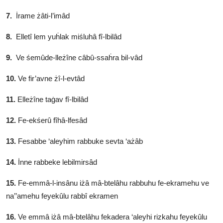
7.
İrame żâti-l’imâd
8.
Elletî lem yuḣlak miśluhâ fî-lbilâd
9.
Ve śemûde-lleżîne câbû-ssaḣra bil-vâd
10.
Ve fir’avne żî-l-evtâd
11.
Elleżîne taġav fî-lbilâd
12.
Fe-ekśerû fîhâ-lfesâd
13.
Fesabbe ‘aleyhim rabbuke sevta ‘ażâb
14.
İnne rabbeke lebilmirsâd
15.
Fe-emmâ-l-insânu iżâ mâ-btelâhu rabbuhu fe-ekramehu ve
na’’amehu feyekûlu rabbî ekramen
16.
Ve emmâ iżâ mâ-btelâhu fekadera ‘aleyhi rizkahu feyekûlu