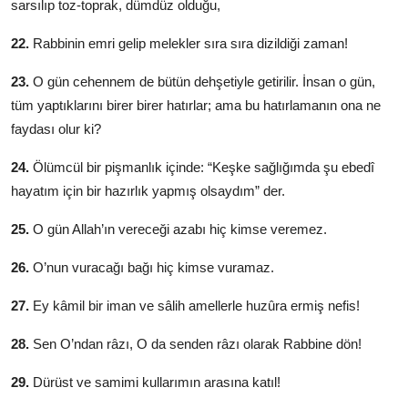
sarsılıp toz-toprak, dümdüz olduğu,
22.
Rabbinin emri gelip melekler sıra sıra dizildiği zaman!
23.
O gün cehennem de bütün dehşetiyle getirilir. İnsan o gün,
tüm yaptıklarını birer birer hatırlar; ama bu hatırlamanın ona ne
faydası olur ki?
24.
Ölümcül bir pişmanlık içinde: “Keşke sağlığımda şu ebedî
hayatım için bir hazırlık yapmış olsaydım” der.
25.
O gün Allah’ın vereceği azabı hiç kimse veremez.
26.
O’nun vuracağı bağı hiç kimse vuramaz.
27.
Ey kâmil bir iman ve sâlih amellerle huzûra ermiş nefis!
28.
Sen O’ndan râzı, O da senden râzı olarak Rabbine dön!
29.
Dürüst ve samimi kullarımın arasına katıl!