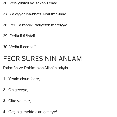
26.
Velâ yûśiku ve śâkahu ehad
27.
Yâ eyyetuhâ-nnefsu-lmutme-inne
28.
İrci’î ilâ rabbiki râdiyeten merdiyye
29.
Fedḣulî fî ‘ibâdî
30.
Vedḣulî cennetî
FECR SURESİNİN ANLAMI
Rahmân ve Rahîm olan Allah’ın adıyla
1.
Yemin olsun fecre,
2.
On geceye,
3.
Çifte ve teke,
4.
Geçip gitmekte olan geceye!