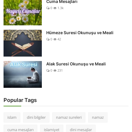
Cuma Mesajları
0
1.3k
Hümeze Suresi Okunuşu ve Meali
0
42
Alak Suresi Okunuşu ve Meali
0
231
Popular Tags
islam
dini bilgiler
namaz sureleri
namaz
cuma mesajları
islamiyet
dini mesajlar