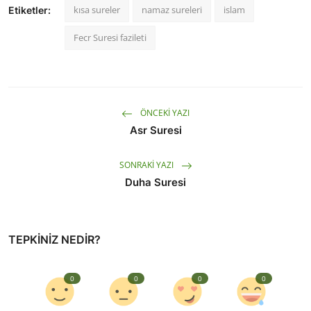
kısa sureler
namaz sureleri
islam
Etiketler:
Fecr Suresi fazileti
ÖNCEKI YAZI
Asr Suresi
SONRAKI YAZI
Duha Suresi
TEPKINIZ NEDIR?
0
0
0
0