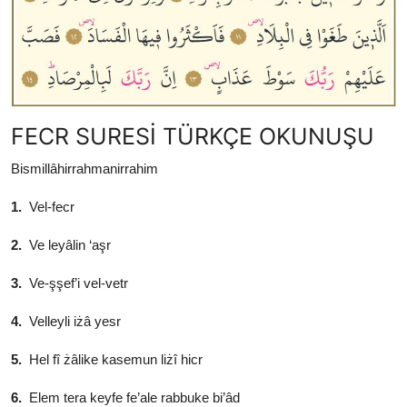
FECR SURESİ TÜRKÇE OKUNUŞU
Bismillâhirrahmanirrahim
1.
Vel-fecr
2.
Ve leyâlin ‘aşr
3.
Ve-şşef’i vel-vetr
4.
Velleyli iżâ yesr
5.
Hel fî żâlike kasemun liżî hicr
6.
Elem tera keyfe fe’ale rabbuke bi’âd