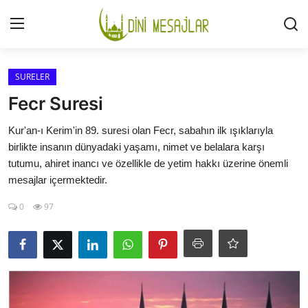
Giriş
Kayıt Ol
SURELER
Fecr Suresi
İLETİŞİM
Kur'an-ı Kerim'in 89. suresi olan Fecr, sabahın ilk ışıklarıyla
birlikte insanın dünyadaki yaşamı, nimet ve belalara karşı
GÜNDEM
tutumu, ahiret inancı ve özellikle de yetim hakkı üzerine önemli
mesajlar içermektedir.
HAKKIMIZDA
0
97
DESTEKLİYORUM
SURELER
NAMAZ