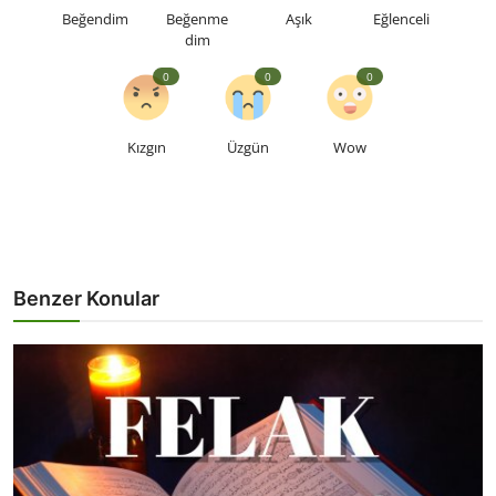
Beğendim
Beğenme
Aşık
Eğlenceli
dim
0
0
0
Kızgın
Üzgün
Wow
Benzer Konular