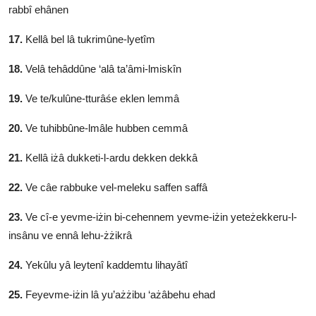
rabbî ehânen
17.
Kellâ bel lâ tukrimûne-lyetîm
18.
Velâ tehâddûne ‘alâ ta’âmi-lmiskîn
19.
Ve te/kulûne-tturâśe eklen lemmâ
20.
Ve tuhibbûne-lmâle hubben cemmâ
21.
Kellâ iżâ dukketi-l-ardu dekken dekkâ
22.
Ve câe rabbuke vel-meleku saffen saffâ
23.
Ve cî-e yevme-iżin bi-cehennem yevme-iżin yeteżekkeru-l-
insânu ve ennâ lehu-żżikrâ
24.
Yekûlu yâ leytenî kaddemtu lihayâtî
25.
Feyevme-iżin lâ yu’ażżibu ‘ażâbehu ehad