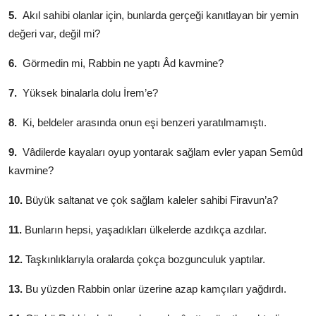
5.
Akıl sahibi olanlar için, bunlarda gerçeği kanıtlayan bir yemin
değeri var, değil mi?
6.
Görmedin mi, Rabbin ne yaptı Âd kavmine?
7.
Yüksek binalarla dolu İrem’e?
8.
Ki, beldeler arasında onun eşi benzeri yaratılmamıştı.
9.
Vâdilerde kayaları oyup yontarak sağlam evler yapan Semûd
kavmine?
10.
Büyük saltanat ve çok sağlam kaleler sahibi Firavun’a?
11.
Bunların hepsi, yaşadıkları ülkelerde azdıkça azdılar.
12.
Taşkınlıklarıyla oralarda çokça bozgunculuk yaptılar.
13.
Bu yüzden Rabbin onlar üzerine azap kamçıları yağdırdı.