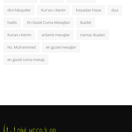
dini hikayeler
Kur'an-ı Kerim
kıssadan hisse
dua
hadis
En Güzel Cuma Mesajları
ibadet
Kuran-ı Kerim
anlamlı mesajlar
namaz duaları
Hz. Muhammed
en güzel mesajlar
en güzel cuma mesajı