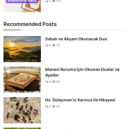
0
915
Recommended Posts
Sabah ve Akşam Okunacak Dua
0
73
Manevi Koruma İçin Okunan Dualar ve
Ayetler
0
60
Hz. Süleyman’ın Karınca ile Hikayesi
0
65