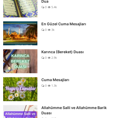
Dua
0
5.4k
En Güzel Cuma Mesajları
0
3k
Karınca (Bereket) Duası
0
2.9k
Cuma Mesajları
0
1.3k
Allahümme Salli ve Allahümme Barik
Duası