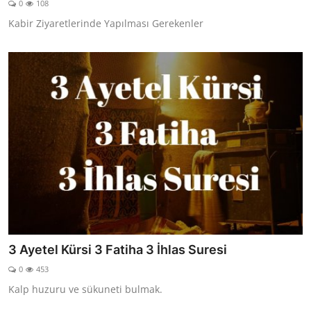
0
108
DUALAR
Kabir Ziyaretlerinde Yapılması Gerekenler
KİMDİR?
DİNİ MESAJLAR
KISSADAN HİSSE
DİNİ BİLGİLER
3 Ayetel Kürsi 3 Fatiha 3 İhlas Suresi
0
453
Kalp huzuru ve sükuneti bulmak.