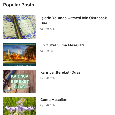
Popular Posts
İşlerin Yolunda Gitmesi İçin Okunacak
Dua
0
5.4k
En Güzel Cuma Mesajları
0
3k
Karınca (Bereket) Duası
0
2.9k
Cuma Mesajları
0
1.3k