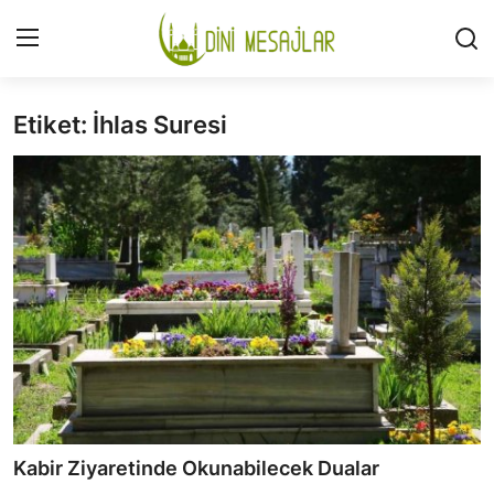
Etiket: İhlas Suresi
Giriş
Kayıt Ol
İLETİŞİM
GÜNDEM
HAKKIMIZDA
DESTEKLİYORUM
SURELER
NAMAZ
Kabir Ziyaretinde Okunabilecek Dualar