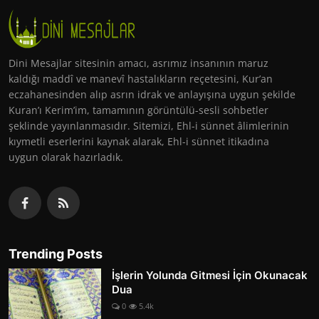
Dini Mesajlar sitesinin amacı, asrımız insanının maruz
kaldığı maddî ve manevî hastalıkların reçetesini, Kur’an
eczahanesinden alıp asrın idrak ve anlayışına uygun şekilde
Kuran’ı Kerim’im, tamamının görüntülü-sesli sohbetler
şeklinde yayınlanmasıdır. Sitemizi, Ehl-i sünnet âlimlerinin
kıymetli eserlerini kaynak alarak, Ehl-i sünnet itikadına
uygun olarak hazırladık.
Trending Posts
İşlerin Yolunda Gitmesi İçin Okunacak
Dua
0
5.4k