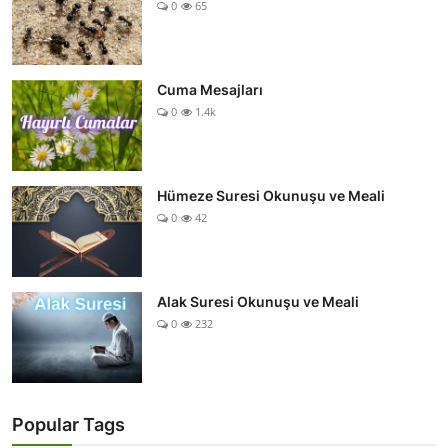
0
65
Cuma Mesajları
0
1.4k
Hümeze Suresi Okunuşu ve Meali
0
42
Alak Suresi Okunuşu ve Meali
0
232
Popular Tags