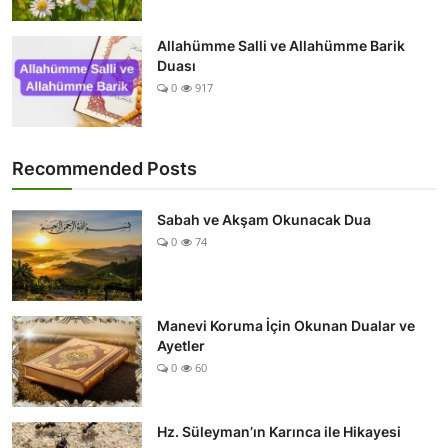
Allahümme Salli ve Allahümme Barik
Duası
0
917
Recommended Posts
Sabah ve Akşam Okunacak Dua
0
74
Manevi Koruma İçin Okunan Dualar ve
Ayetler
0
60
Hz. Süleyman’ın Karınca ile Hikayesi