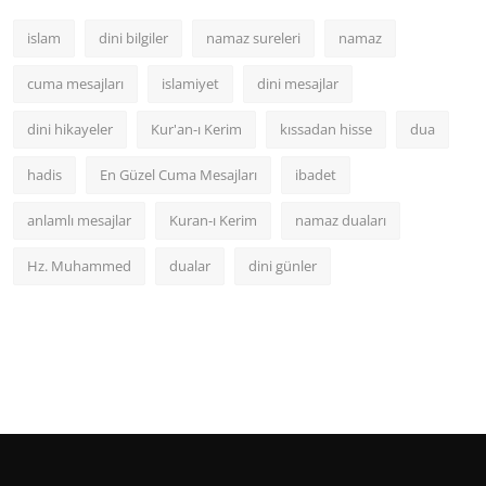
islam
dini bilgiler
namaz sureleri
namaz
cuma mesajları
islamiyet
dini mesajlar
dini hikayeler
Kur'an-ı Kerim
kıssadan hisse
dua
hadis
En Güzel Cuma Mesajları
ibadet
anlamlı mesajlar
Kuran-ı Kerim
namaz duaları
Hz. Muhammed
dualar
dini günler