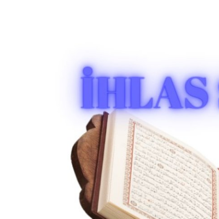
DUALAR
KİMDİR?
DİNİ MESAJLAR
KISSADAN HİSSE
DİNİ BİLGİLER