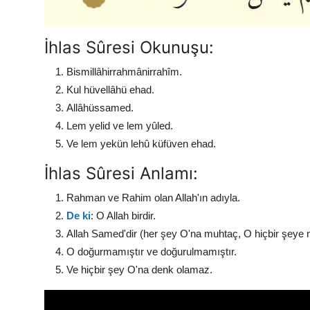
İhlas Sûresi Okunuşu:
Bismillâhirrahmânirrahîm.
Kul hüvellâhü ehad.
Allâhüssamed.
Lem yelid ve lem yûled.
Ve lem yekün lehû küfüven ehad.
İhlas Sûresi Anlamı:
Rahman ve Rahim olan Allah'ın adıyla.
De ki
: O Allah birdir.
Allah Samed'dir (her şey O'na muhtaç, O hiçbir şeye 
O doğurmamıştır ve doğurulmamıştır.
Ve hiçbir şey O'na denk olamaz.