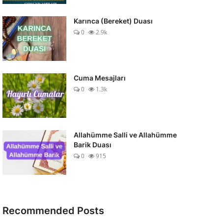
Karınca (Bereket) Duası
0
2.9k
Cuma Mesajları
0
1.3k
Allahümme Salli ve Allahümme
Barik Duası
0
915
Recommended Posts