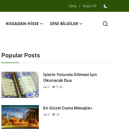
Giriş
/
Kayıt Ol
KISSADAN HİSSE
DİNİ BİLGİLER
Popular Posts
İşlerin Yolunda Gitmesi İçin
Okunacak Dua
0
5.4k
En Güzel Cuma Mesajları
0
3k