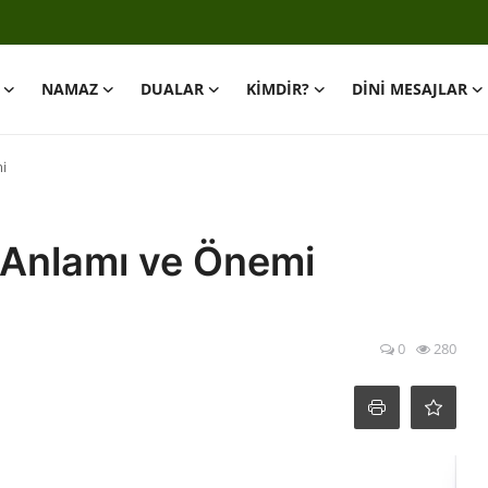
NAMAZ
DUALAR
KİMDİR?
DİNİ MESAJLAR
i
 Anlamı ve Önemi
0
280