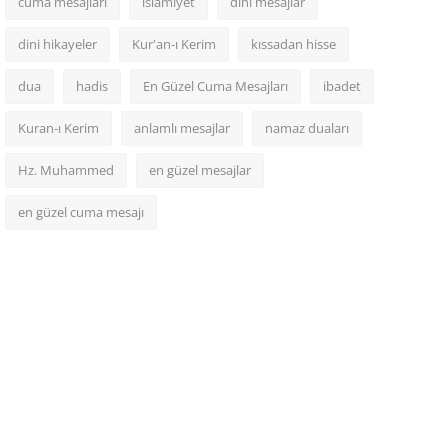
cuma mesajları
islamiyet
dini mesajlar
dini hikayeler
Kur'an-ı Kerim
kıssadan hisse
dua
hadis
En Güzel Cuma Mesajları
ibadet
Kuran-ı Kerim
anlamlı mesajlar
namaz duaları
Hz. Muhammed
en güzel mesajlar
en güzel cuma mesajı