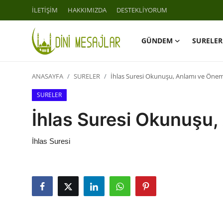
İLETİŞİM
HAKKIMIZDA
DESTEKLİYORUM
GÜNDEM
SURELER
Giriş
Kayıt Ol
ANASAYFA
SURELER
İhlas Suresi Okunuşu, Anlamı ve Önem
İLETİŞİM
SURELER
GÜNDEM
İhlas Suresi Okunuşu,
HAKKIMIZDA
İhlas Suresi
DESTEKLİYORUM
SURELER
NAMAZ