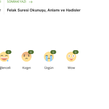
I
SONRAKI YAZI
r
Felak Suresi Okunuşu, Anlamı ve Hadisler
0
0
0
0
ğlenceli
Kızgın
Üzgün
Wow