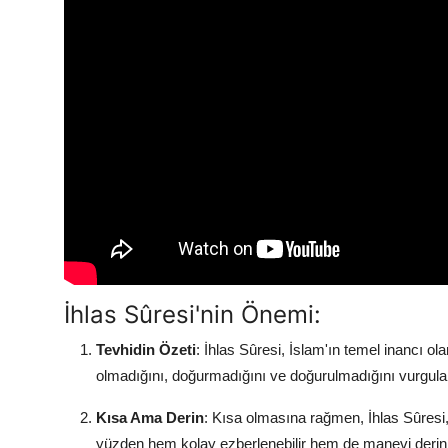
İhlas Sûresi'nin Önemi:
Tevhidin Özeti
: İhlas Sûresi, İslam'ın temel inancı olan
olmadığını, doğurmadığını ve doğurulmadığını vurgula
Kısa Ama Derin
: Kısa olmasına rağmen, İhlas Sûresi, A
yüzden hem kolay ezberlenebilir hem de manevi derinli