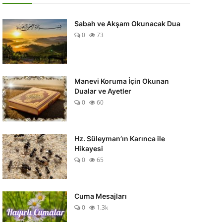
Sabah ve Akşam Okunacak Dua
0
73
Manevi Koruma İçin Okunan
Dualar ve Ayetler
0
60
Hz. Süleyman’ın Karınca ile
Hikayesi
0
65
Cuma Mesajları
0
1.3k