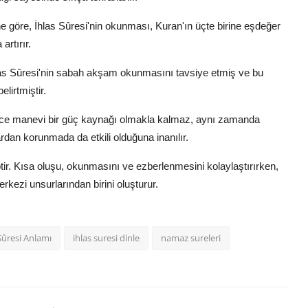
ğine göre, İhlas Sûresi'nin okunması, Kuran'ın üçte birine eşdeğer
artırır.
las Sûresi'nin sabah akşam okunmasını tavsiye etmiş ve bu
lirtmiştir.
dece manevi bir güç kaynağı olmakla kalmaz, aynı zamanda
ardan korunmada da etkili olduğuna inanılır.
tir. Kısa oluşu, okunmasını ve ezberlenmesini kolaylaştırırken,
erkezi unsurlarından birini oluşturur.
Sûresi Anlamı
ihlas suresi dinle
namaz sureleri