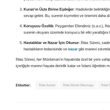
Kuran'ın Üçte Birine Eşdeğer
: Hadislerde belirtildi
sevap getirir. Bu, surenin kıymetini ve önemini daha da 
Koruyucu Özellik
: Peygamber Efendimiz (s.a.v.), İh
surenin okuyanı üzerinde koruyucu bir etki yarattığını be
Hastalıklar ve Nazar İçin Okunur
: İhlas Sûresi, sa
hastalıkların tedavisinde ve
nazar
gibi manevi sıkıntıl
İhlas Sûresi, her Müslüman'ın hayatında özel bir yere sahip
içeriğiyle manevi hayata derinlik katar ve İslami öğretinin m
İhlas Suresi
İhlas Sûresi Okunuşu
İhlas 
Etiketler: