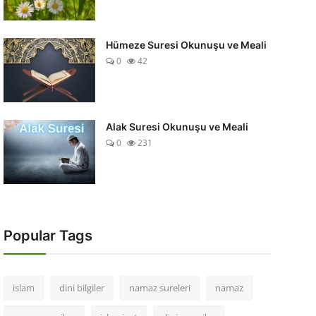
Hümeze Suresi Okunuşu ve Meali
0
42
Alak Suresi Okunuşu ve Meali
0
231
Popular Tags
islam
dini bilgiler
namaz sureleri
namaz