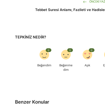
ÖNCEKI YAZ
Tebbet Suresi Anlamı, Fazileti ve Hadisle
TEPKINIZ NEDIR?
0
0
0
Beğendim
Beğenme
Aşık
E
dim
Benzer Konular