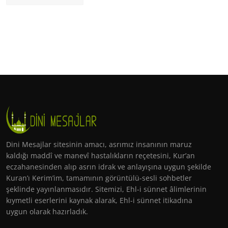
Dini Mesajlar sitesinin amacı, asrımız insanının maruz
kaldığı maddî ve manevî hastalıkların reçetesini, Kur’an
eczahanesinden alıp asrın idrak ve anlayışına uygun şekilde
Kuran’ı Kerim’im, tamamının görüntülü-sesli sohbetler
şeklinde yayınlanmasıdır. Sitemizi, Ehl-i sünnet âlimlerinin
kıymetli eserlerini kaynak alarak, Ehl-i sünnet itikadına
uygun olarak hazırladık.