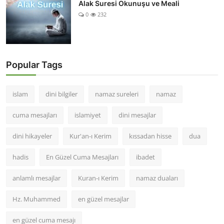
Alak Suresi Okunuşu ve Meali
0
232
Popular Tags
islam
dini bilgiler
namaz sureleri
namaz
cuma mesajları
islamiyet
dini mesajlar
dini hikayeler
Kur'an-ı Kerim
kıssadan hisse
dua
hadis
En Güzel Cuma Mesajları
ibadet
anlamlı mesajlar
Kuran-ı Kerim
namaz duaları
Hz. Muhammed
en güzel mesajlar
en güzel cuma mesajı