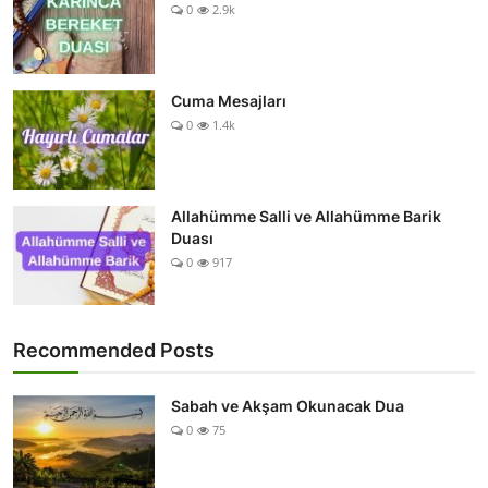
0
2.9k
Cuma Mesajları
0
1.4k
Allahümme Salli ve Allahümme Barik
Duası
0
917
Recommended Posts
Sabah ve Akşam Okunacak Dua
0
75