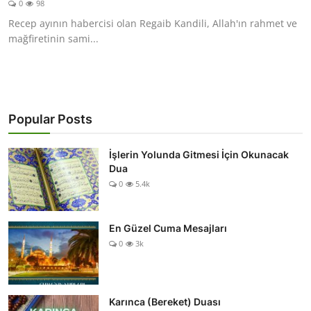
0
98
DUALAR
Recep ayının habercisi olan Regaib Kandili, Allah'ın rahmet ve
mağfiretinin sami...
KİMDİR?
DİNİ MESAJLAR
KISSADAN HİSSE
Popular Posts
DİNİ BİLGİLER
İşlerin Yolunda Gitmesi İçin Okunacak
Dua
0
5.4k
En Güzel Cuma Mesajları
0
3k
Karınca (Bereket) Duası