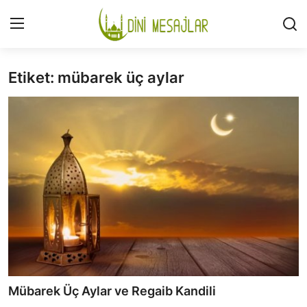
Etiket: mübarek üç aylar
Giriş
Kayıt Ol
İLETİŞİM
GÜNDEM
HAKKIMIZDA
DESTEKLİYORUM
SURELER
NAMAZ
Mübarek Üç Aylar ve Regaib Kandili