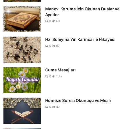
Manevi Koruma İçin Okunan Dualar ve
Ayetler
0
60
Hz. Süleyman’ın Karınca ile Hikayesi
0
67
Cuma Mesajları
0
1.4k
Hümeze Suresi Okunuşu ve Meali
0
42