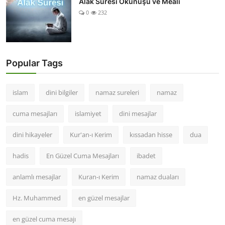
Alak Suresi Okunuşu ve Meali
0
232
Popular Tags
islam
dini bilgiler
namaz sureleri
namaz
cuma mesajları
islamiyet
dini mesajlar
dini hikayeler
Kur'an-ı Kerim
kıssadan hisse
dua
hadis
En Güzel Cuma Mesajları
ibadet
anlamlı mesajlar
Kuran-ı Kerim
namaz duaları
Hz. Muhammed
en güzel mesajlar
en güzel cuma mesajı