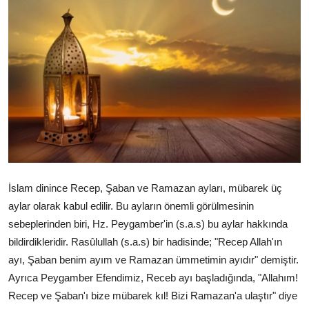
DUALAR
KİMDİR?
DİNİ MESAJLAR
KISSADAN HİSSE
DİNİ BİLGİLER
İslam dinince Recep, Şaban ve Ramazan ayları, mübarek üç
aylar olarak kabul edilir. Bu ayların önemli görülmesinin
sebeplerinden biri, Hz. Peygamber'in (s.a.s) bu aylar hakkında
bildirdikleridir. Rasûlullah (s.a.s) bir hadisinde; "Recep Allah'ın
ayı, Şaban benim ayım ve Ramazan ümmetimin ayıdır" demiştir.
Ayrıca Peygamber Efendimiz, Receb ayı başladığında, "Allahım!
Recep ve Şaban'ı bize mübarek kıl! Bizi Ramazan'a ulaştır" diye