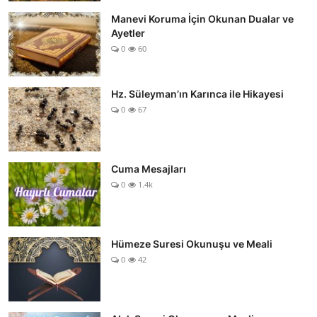
Manevi Koruma İçin Okunan Dualar ve
Ayetler
0
60
Hz. Süleyman’ın Karınca ile Hikayesi
0
67
Cuma Mesajları
0
1.4k
Hümeze Suresi Okunuşu ve Meali
0
42