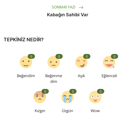
SONRAKI YAZI
Kabağın Sahibi Var
TEPKINIZ NEDIR?
0
0
0
0
Beğendim
Beğenme
Aşık
Eğlenceli
dim
0
0
0
Kızgın
Üzgün
Wow