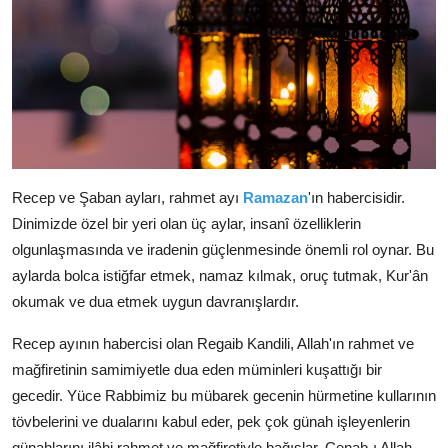
Recep ve Şaban ayları, rahmet ayı
Ramazan
'ın habercisidir.
Dinimizde özel bir yeri olan üç aylar, insanî özelliklerin
olgunlaşmasında ve iradenin güçlenmesinde önemli rol oynar. Bu
aylarda bolca istiğfar etmek, namaz kılmak, oruç tutmak, Kur'ân
okumak ve dua etmek uygun davranışlardır.
Recep ayının habercisi olan Regaib Kandili, Allah'ın rahmet ve
mağfiretinin samimiyetle dua eden müminleri kuşattığı bir
gecedir. Yüce Rabbimiz bu mübarek gecenin hürmetine kullarının
tövbelerini ve dualarını kabul eder, pek çok günah işleyenlerin
günahlarını ilâhi rahmet ve mağfiretiyle bağışlar. Cenab-ı Allah