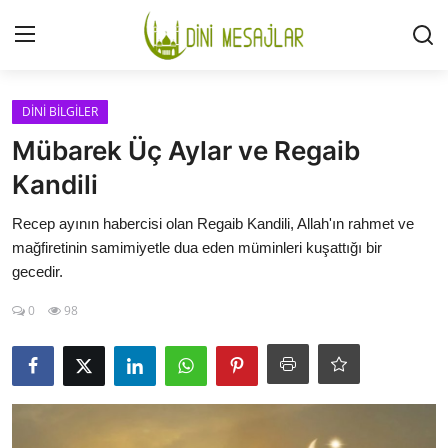
Giriş
Kayıt Ol
DİNİ BİLGİLER
Mübarek Üç Aylar ve Regaib
İLETİŞİM
Kandili
GÜNDEM
Recep ayının habercisi olan Regaib Kandili, Allah'ın rahmet ve
mağfiretinin samimiyetle dua eden müminleri kuşattığı bir
HAKKIMIZDA
gecedir.
0
98
DESTEKLİYORUM
SURELER
NAMAZ