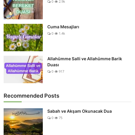
0
2.9k
Cuma Mesajları
0
1.4k
Allahümme Salli ve Allahümme Barik
Duası
0
917
Recommended Posts
Sabah ve Akşam Okunacak Dua
0
75