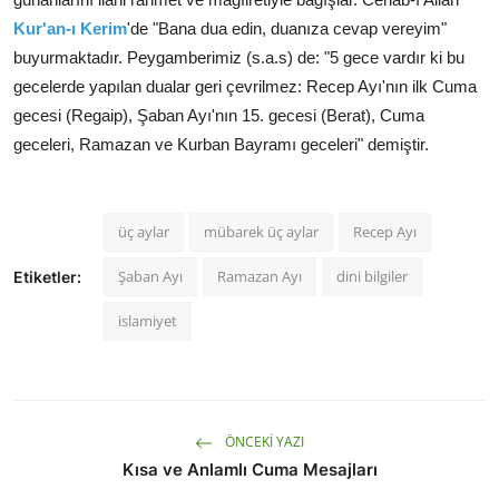
Kur'an-ı Kerim
'de "Bana dua edin, duanıza cevap vereyim"
buyurmaktadır. Peygamberimiz (s.a.s) de: "5 gece vardır ki bu
gecelerde yapılan dualar geri çevrilmez: Recep Ayı'nın ilk Cuma
gecesi (Regaip), Şaban Ayı'nın 15. gecesi (Berat), Cuma
geceleri, Ramazan ve Kurban Bayramı geceleri" demiştir.
üç aylar
mübarek üç aylar
Recep Ayı
Şaban Ayı
Ramazan Ayı
dini bilgiler
Etiketler:
islamiyet
ÖNCEKI YAZI
Kısa ve Anlamlı Cuma Mesajları