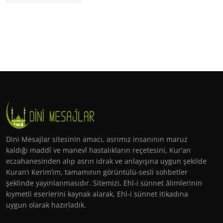
Dini Mesajlar sitesinin amacı, asrımız insanının maruz
kaldığı maddî ve manevî hastalıkların reçetesini, Kur’an
eczahanesinden alıp asrın idrak ve anlayışına uygun şekilde
Kuran’ı Kerim’im, tamamının görüntülü-sesli sohbetler
şeklinde yayınlanmasıdır. Sitemizi, Ehl-i sünnet âlimlerinin
kıymetli eserlerini kaynak alarak, Ehl-i sünnet itikadına
uygun olarak hazırladık.