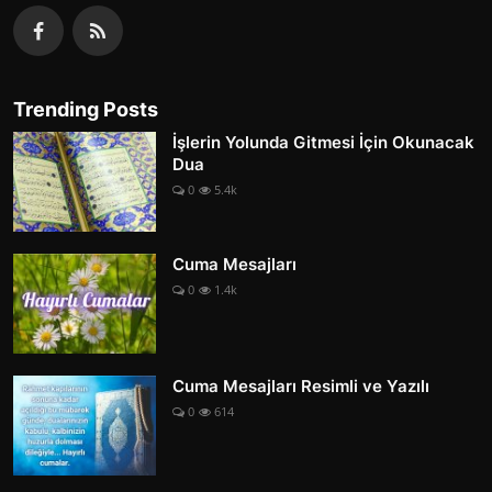
Trending Posts
İşlerin Yolunda Gitmesi İçin Okunacak
Dua
0
5.4k
Cuma Mesajları
0
1.4k
Cuma Mesajları Resimli ve Yazılı
0
614