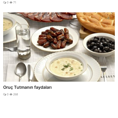
0
71
Oruç Tutmanın faydaları
0
268