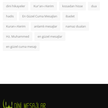
dini hikayeler
Kur'an-ı Kerim
kıssadan hisse
dua
hadis
En Güzel Cuma Mesajları
ibadet
Kuran-ı Kerim
anlamlı mesajlar
namaz duaları
Hz. Muhammed
en güzel mesajlar
en güzel cuma mesajı