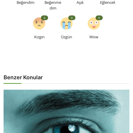
Beğendim
Beğenme
Aşık
Eğlenceli
dim
0
0
0
Kızgın
Üzgün
Wow
Benzer Konular