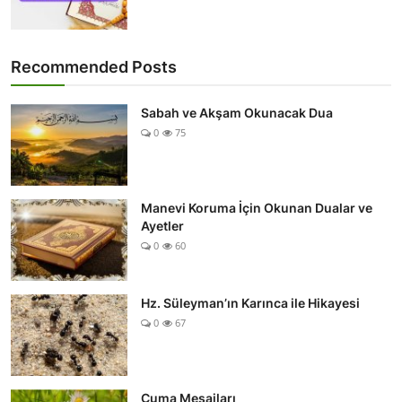
Recommended Posts
Sabah ve Akşam Okunacak Dua
0
75
Manevi Koruma İçin Okunan Dualar ve
Ayetler
0
60
Hz. Süleyman’ın Karınca ile Hikayesi
0
67
Cuma Mesajları