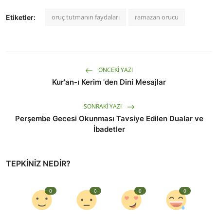
oruç tutmanın faydaları
ramazan orucu
Etiketler:
ÖNCEKI YAZI
Kur'an-ı Kerim 'den Dini Mesajlar
SONRAKI YAZI
Perşembe Gecesi Okunması Tavsiye Edilen Dualar ve
İbadetler
TEPKINIZ NEDIR?
0
0
0
0