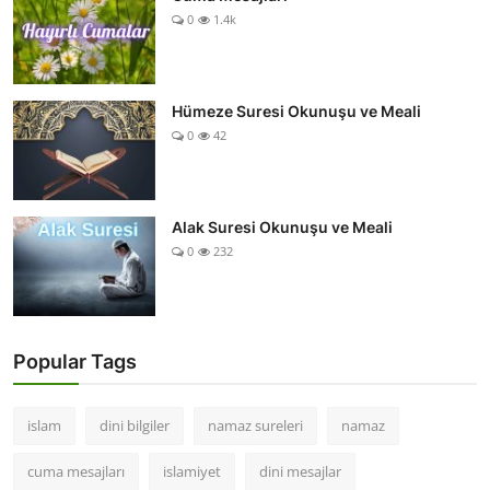
0
1.4k
Hümeze Suresi Okunuşu ve Meali
0
42
Alak Suresi Okunuşu ve Meali
0
232
Popular Tags
islam
dini bilgiler
namaz sureleri
namaz
cuma mesajları
islamiyet
dini mesajlar