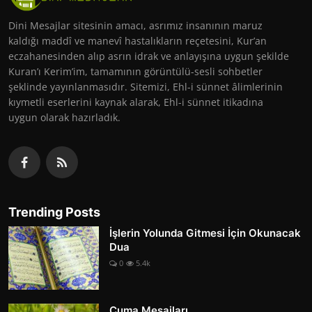
Dini Mesajlar sitesinin amacı, asrımız insanının maruz
kaldığı maddî ve manevî hastalıkların reçetesini, Kur’an
eczahanesinden alıp asrın idrak ve anlayışına uygun şekilde
Kuran’ı Kerim’im, tamamının görüntülü-sesli sohbetler
şeklinde yayınlanmasıdır. Sitemizi, Ehl-i sünnet âlimlerinin
kıymetli eserlerini kaynak alarak, Ehl-i sünnet itikadına
uygun olarak hazırladık.
Trending Posts
İşlerin Yolunda Gitmesi İçin Okunacak
Dua
0
5.4k
Cuma Mesajları