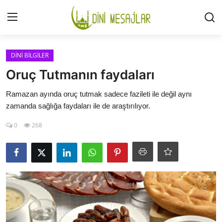
Giriş
Kayıt Ol
DİNİ BİLGİLER
Oruç Tutmanın faydaları
İLETİŞİM
Ramazan ayında oruç tutmak sadece fazileti ile değil aynı
zamanda sağlığa faydaları ile de araştırılıyor.
GÜNDEM
0
268
HAKKIMIZDA
DESTEKLİYORUM
SURELER
NAMAZ