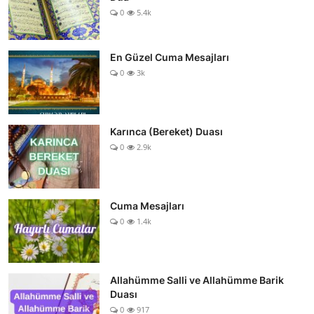
0
5.4k
En Güzel Cuma Mesajları
0
3k
Karınca (Bereket) Duası
0
2.9k
Cuma Mesajları
0
1.4k
Allahümme Salli ve Allahümme Barik
Duası
0
917