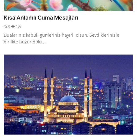
Kısa Anlamlı Cuma Mesajları
0
108
Dualarınız kabul, günleriniz hayırlı olsun. Sevdiklerinizle
birlikte huzur dolu ...