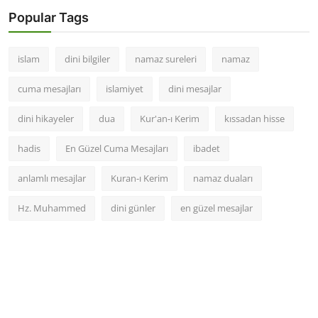
Popular Tags
islam
dini bilgiler
namaz sureleri
namaz
cuma mesajları
islamiyet
dini mesajlar
dini hikayeler
dua
Kur'an-ı Kerim
kıssadan hisse
hadis
En Güzel Cuma Mesajları
ibadet
anlamlı mesajlar
Kuran-ı Kerim
namaz duaları
Hz. Muhammed
dini günler
en güzel mesajlar