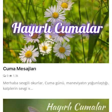
Cuma Mesajları
0
1.3k
Merhaba sevgili okurlar, Cuma günü, maneviyatın yoğunlaştığı,
kalplerin sevgi v...