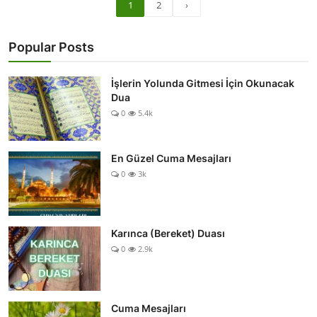
1
2
›
Popular Posts
İşlerin Yolunda Gitmesi İçin Okunacak
Dua
0
5.4k
En Güzel Cuma Mesajları
0
3k
Karınca (Bereket) Duası
0
2.9k
Cuma Mesajları