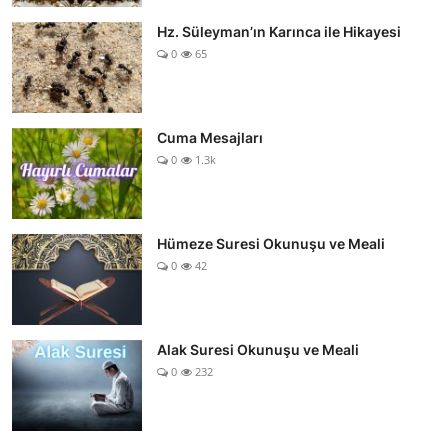
Hz. Süleyman’ın Karınca ile Hikayesi
0
65
Cuma Mesajları
0
1.3k
Hümeze Suresi Okunuşu ve Meali
0
42
Alak Suresi Okunuşu ve Meali
0
232