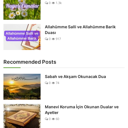
0
1.3k
Allahümme Salli ve Allahümme Barik
Duası
0
917
Recommended Posts
Sabah ve Akşam Okunacak Dua
0
74
Manevi Koruma İçin Okunan Dualar ve
Ayetler
0
60