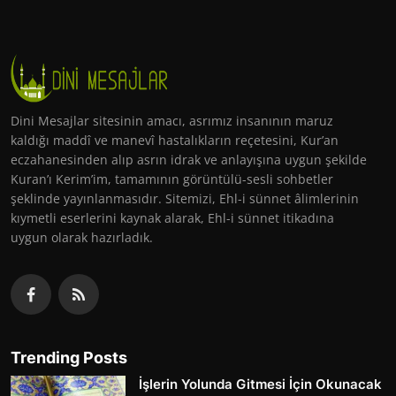
Dini Mesajlar sitesinin amacı, asrımız insanının maruz
kaldığı maddî ve manevî hastalıkların reçetesini, Kur’an
eczahanesinden alıp asrın idrak ve anlayışına uygun şekilde
Kuran’ı Kerim’im, tamamının görüntülü-sesli sohbetler
şeklinde yayınlanmasıdır. Sitemizi, Ehl-i sünnet âlimlerinin
kıymetli eserlerini kaynak alarak, Ehl-i sünnet itikadına
uygun olarak hazırladık.
Trending Posts
İşlerin Yolunda Gitmesi İçin Okunacak