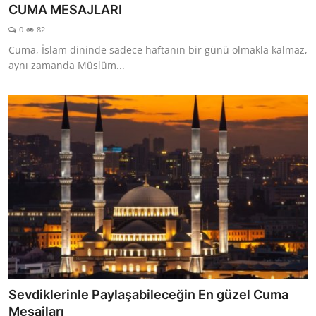
CUMA MESAJLARI
0
82
Cuma, İslam dininde sadece haftanın bir günü olmakla kalmaz,
aynı zamanda Müslüm...
Sevdiklerinle Paylaşabileceğin En güzel Cuma
Mesajları