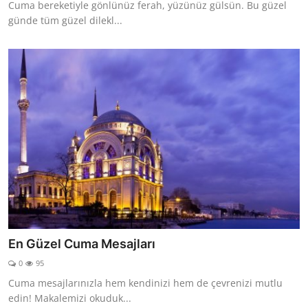
Cuma bereketiyle gönlünüz ferah, yüzünüz gülsün. Bu güzel
günde tüm güzel dilekl...
En Güzel Cuma Mesajları
0
95
Cuma mesajlarınızla hem kendinizi hem de çevrenizi mutlu
edin! Makalemizi okuduk...