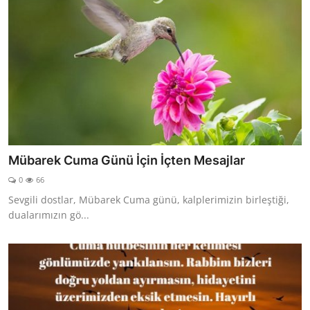
Mübarek Cuma Günü İçin İçten Mesajlar
0
66
Sevgili dostlar, Mübarek Cuma günü, kalplerimizin birleştiği,
dualarımızın gö...