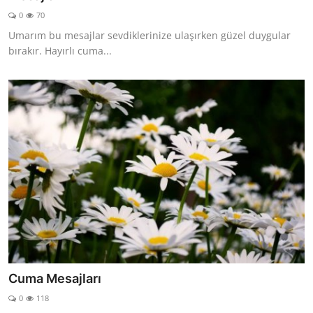
0
70
Umarım bu mesajlar sevdiklerinize ulaşırken güzel duygular
bırakır. Hayırlı cuma...
Cuma Mesajları
0
118