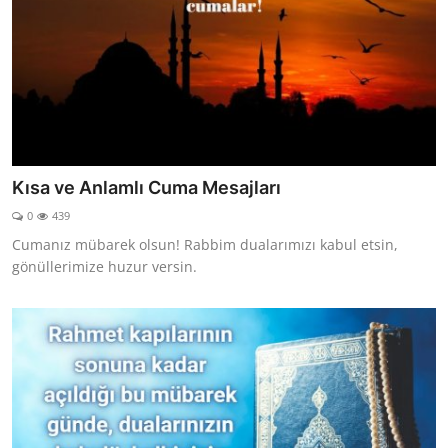
Kısa ve Anlamlı Cuma Mesajları
0
439
Cumanız mübarek olsun! Rabbim dualarımızı kabul etsin,
gönüllerimize huzur versin.