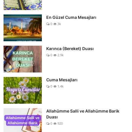
En Güzel Cuma Mesajları
0
3k
Karınca (Bereket) Duası
0
2.9k
Cuma Mesajları
0
1.4k
Allahümme Salli ve Allahümme Barik
Duası
0
920