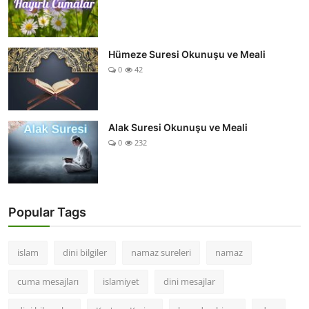
Hümeze Suresi Okunuşu ve Meali
0
42
Alak Suresi Okunuşu ve Meali
0
232
Popular Tags
islam
dini bilgiler
namaz sureleri
namaz
cuma mesajları
islamiyet
dini mesajlar