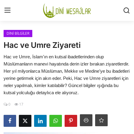
Giriş
Kayıt Ol
DİNİ BİLGİLER
Hac ve Umre Ziyareti
İLETİŞİM
Hac ve Umre, İslam’ın en kutsal ibadetlerinden olup
Müslümanların manevi hayatında derin izler bırakan ziyaretlerdir.
GÜNDEM
Her yıl milyonlarca Müslüman, Mekke ve Medine’ye bu ibadetleri
yerine getirmek için akın eder. Peki, Hac ve Umre ziyaretleri için
HAKKIMIZDA
neler yapılmalı, kimler katılabilir? Güncel bilgiler ışığında bu
kutsal yolculuğu detaylıca ele alıyoruz.
DESTEKLİYORUM
0
17
SURELER
NAMAZ