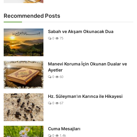
Recommended Posts
Sabah ve Akşam Okunacak Dua
0
75
Manevi Koruma İçin Okunan Dualar ve
Ayetler
0
60
Hz. Süleyman’ın Karınca ile Hikayesi
0
67
Cuma Mesajları
0
1.4k