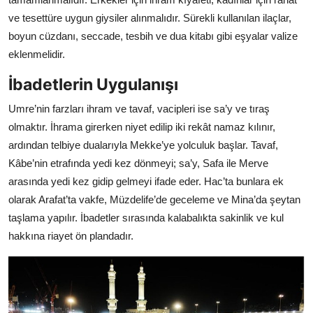
ve tesettüre uygun giysiler alınmalıdır. Sürekli kullanılan ilaçlar,
boyun cüzdanı, seccade, tesbih ve dua kitabı gibi eşyalar valize
eklenmelidir.
İbadetlerin Uygulanışı
Umre’nin farzları ihram ve tavaf, vacipleri ise sa’y ve tıraş
olmaktır. İhrama girerken niyet edilip iki rekât namaz kılınır,
ardından telbiye dualarıyla Mekke’ye yolculuk başlar. Tavaf,
Kâbe’nin etrafında yedi kez dönmeyi; sa’y, Safa ile Merve
arasında yedi kez gidip gelmeyi ifade eder. Hac’ta bunlara ek
olarak Arafat’ta vakfe, Müzdelife’de geceleme ve Mina’da şeytan
taşlama yapılır. İbadetler sırasında kalabalıkta sakinlik ve kul
hakkına riayet ön plandadır.