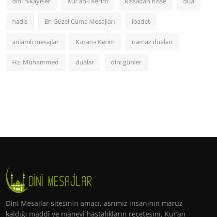
dini hikayeler
Kur'an-ı Kerim
kıssadan hisse
dua
hadis
En Güzel Cuma Mesajları
ibadet
anlamlı mesajlar
Kuran-ı Kerim
namaz duaları
Hz. Muhammed
dualar
dini günler
Dini Mesajlar sitesinin amacı, asrımız insanının maruz
kaldığı maddî ve manevî hastalıkların reçetesini, Kur’an