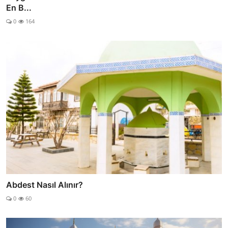
En B...
0
164
Abdest Nasıl Alınır?
0
60