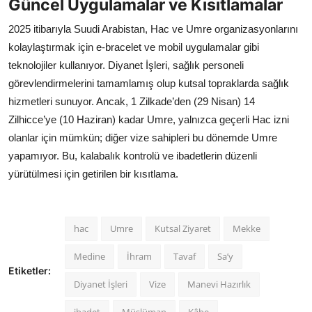
Güncel Uygulamalar ve Kısıtlamalar
2025 itibarıyla Suudi Arabistan, Hac ve Umre organizasyonlarını
kolaylaştırmak için e-bracelet ve mobil uygulamalar gibi
teknolojiler kullanıyor. Diyanet İşleri, sağlık personeli
görevlendirmelerini tamamlamış olup kutsal topraklarda sağlık
hizmetleri sunuyor. Ancak, 1 Zilkade’den (29 Nisan) 14
Zilhicce’ye (10 Haziran) kadar Umre, yalnızca geçerli Hac izni
olanlar için mümkün; diğer vize sahipleri bu dönemde Umre
yapamıyor. Bu, kalabalık kontrolü ve ibadetlerin düzenli
yürütülmesi için getirilen bir kısıtlama.
hac
Umre
Kutsal Ziyaret
Mekke
Medine
İhram
Tavaf
Sa’y
Etiketler:
Diyanet İşleri
Vize
Manevi Hazırlık
ibadet
Müslüman
Kâbe