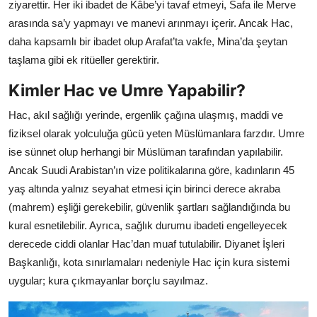
ziyarettir. Her iki ibadet de Kâbe’yi tavaf etmeyi, Safa ile Merve
arasında sa’y yapmayı ve manevi arınmayı içerir. Ancak Hac,
daha kapsamlı bir ibadet olup Arafat’ta vakfe, Mina’da şeytan
taşlama gibi ek ritüeller gerektirir.
Kimler Hac ve Umre Yapabilir?
Hac, akıl sağlığı yerinde, ergenlik çağına ulaşmış, maddi ve
fiziksel olarak yolculuğa gücü yeten Müslümanlara farzdır. Umre
ise sünnet olup herhangi bir Müslüman tarafından yapılabilir.
Ancak Suudi Arabistan’ın vize politikalarına göre, kadınların 45
yaş altında yalnız seyahat etmesi için birinci derece akraba
(mahrem) eşliği gerekebilir, güvenlik şartları sağlandığında bu
kural esnetilebilir. Ayrıca, sağlık durumu ibadeti engelleyecek
derecede ciddi olanlar Hac’dan muaf tutulabilir. Diyanet İşleri
Başkanlığı, kota sınırlamaları nedeniyle Hac için kura sistemi
uygular; kura çıkmayanlar borçlu sayılmaz.