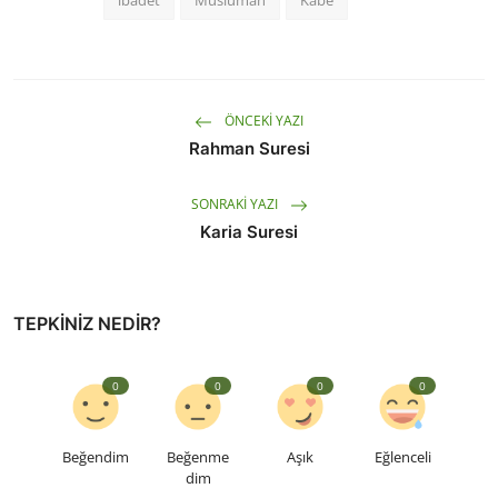
ÖNCEKI YAZI
Rahman Suresi
SONRAKI YAZI
Karia Suresi
TEPKINIZ NEDIR?
0
0
0
0
Beğendim
Beğenme
Aşık
Eğlenceli
dim