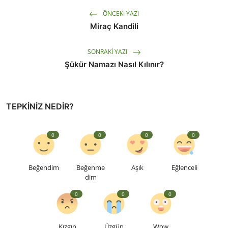
ÖNCEKI YAZI
Miraç Kandili
SONRAKI YAZI
Şükür Namazı Nasıl Kılınır?
TEPKINIZ NEDIR?
0
0
0
0
Beğendim
Beğenme
Aşık
Eğlenceli
dim
0
0
0
Kızgın
Üzgün
Wow