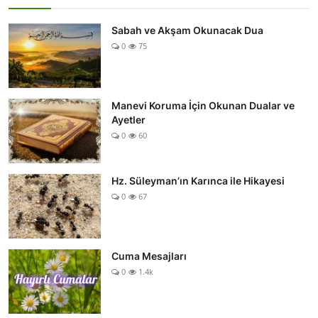
Sabah ve Akşam Okunacak Dua
0
75
Manevi Koruma İçin Okunan Dualar ve
Ayetler
0
60
Hz. Süleyman’ın Karınca ile Hikayesi
0
67
Cuma Mesajları
0
1.4k