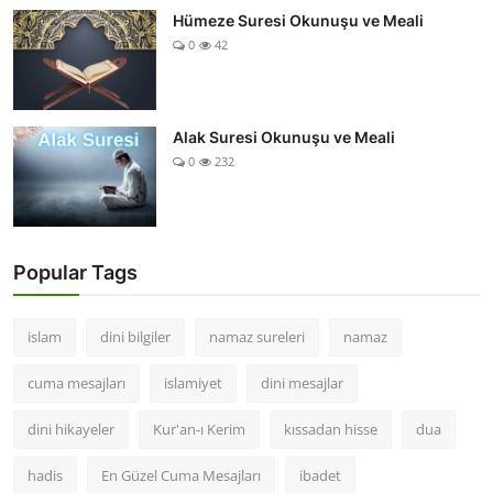
Hümeze Suresi Okunuşu ve Meali
0
42
Alak Suresi Okunuşu ve Meali
0
232
Popular Tags
islam
dini bilgiler
namaz sureleri
namaz
cuma mesajları
islamiyet
dini mesajlar
dini hikayeler
Kur'an-ı Kerim
kıssadan hisse
dua
hadis
En Güzel Cuma Mesajları
ibadet