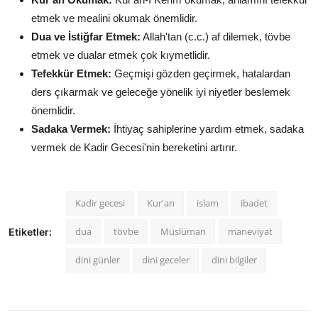
etmek ve mealini okumak önemlidir.
Dua ve İstiğfar Etmek:
Allah'tan (c.c.) af dilemek, tövbe
etmek ve dualar etmek çok kıymetlidir.
Tefekkür Etmek:
Geçmişi gözden geçirmek, hatalardan
ders çıkarmak ve geleceğe yönelik iyi niyetler beslemek
önemlidir.
Sadaka Vermek:
İhtiyaç sahiplerine yardım etmek, sadaka
vermek de Kadir Gecesi'nin bereketini artırır.
Kadir gecesi
Kur'an
islam
ibadet
dua
tövbe
Müslüman
maneviyat
Etiketler:
dini günler
dini geceler
dini bilgiler