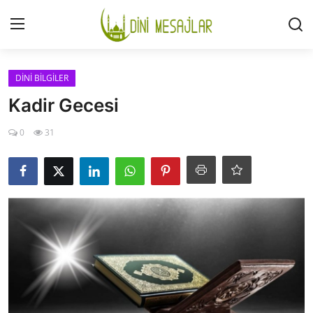
Giriş
Kayıt Ol
DİNİ BİLGİLER
Kadir Gecesi
İLETİŞİM
0
31
GÜNDEM
HAKKIMIZDA
DESTEKLİYORUM
SURELER
NAMAZ