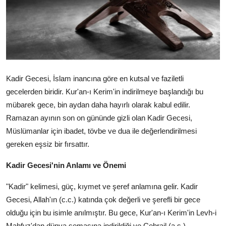
DUALAR
KİMDİR?
DİNİ MESAJLAR
Kadir Gecesi, İslam inancına göre en kutsal ve faziletli
KISSADAN HİSSE
gecelerden biridir. Kur'an-ı Kerim'in indirilmeye başlandığı bu
mübarek gece, bin aydan daha hayırlı olarak kabul edilir.
DİNİ BİLGİLER
Ramazan ayının son on gününde gizli olan Kadir Gecesi,
Müslümanlar için ibadet, tövbe ve dua ile değerlendirilmesi
gereken eşsiz bir fırsattır.
Kadir Gecesi'nin Anlamı ve Önemi
"Kadir" kelimesi, güç, kıymet ve şeref anlamına gelir. Kadir
Gecesi, Allah'ın (c.c.) katında çok değerli ve şerefli bir gece
olduğu için bu isimle anılmıştır. Bu gece, Kur'an-ı Kerim'in Levh-i
Mahfuz'dan dünya semasına indirildiği ve Cebrail (a.s.)