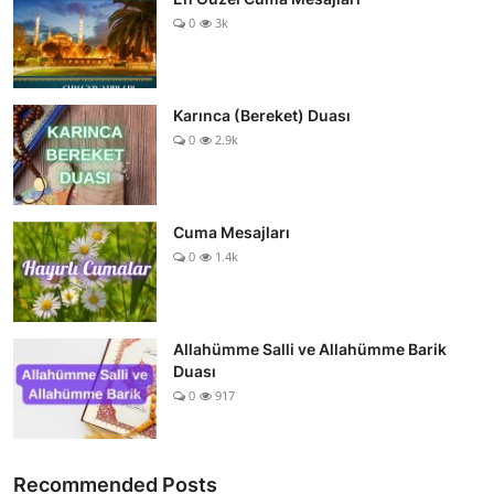
0
3k
Karınca (Bereket) Duası
0
2.9k
Cuma Mesajları
0
1.4k
Allahümme Salli ve Allahümme Barik
Duası
0
917
Recommended Posts