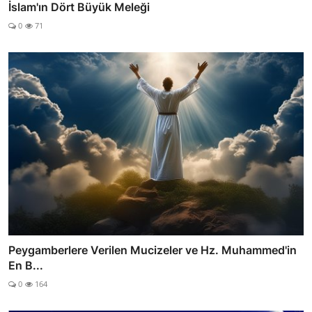
İslam'ın Dört Büyük Meleği
0
71
Peygamberlere Verilen Mucizeler ve Hz. Muhammed'in
En B...
0
164