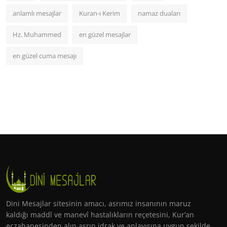
anlamlı mesajlar
Kuran-ı Kerim
namaz duaları
Hz. Muhammed
en güzel mesajlar
en güzel cuma mesajı
Dini Mesajlar sitesinin amacı, asrımız insanının maruz
kaldığı maddî ve manevî hastalıkların reçetesini, Kur’an
eczahanesinden alıp asrın idrak ve anlayışına uygun şekilde