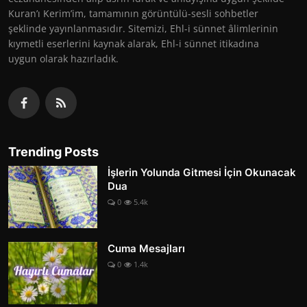
Kuran’ı Kerim’im, tamamının görüntülü-sesli sohbetler
şeklinde yayınlanmasıdır. Sitemizi, Ehl-i sünnet âlimlerinin
kıymetli eserlerini kaynak alarak, Ehl-i sünnet itikadına
uygun olarak hazırladık.
Trending Posts
İşlerin Yolunda Gitmesi İçin Okunacak
Dua
0
5.4k
Cuma Mesajları
0
1.4k