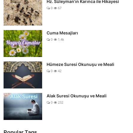
Hz. Süleyman’ın Karınca ile Hikayesi
0
67
Cuma Mesajları
0
1.4k
Hümeze Suresi Okunuşu ve Meali
0
42
Alak Suresi Okunuşu ve Meali
0
232
Popular Tags