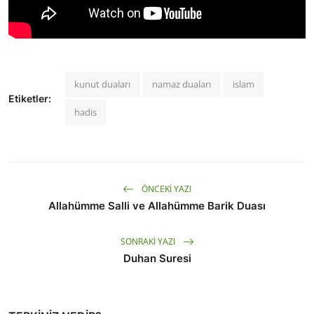
kunut duaları
namaz duaları
islam
Etiketler:
hadis
ÖNCEKI YAZI
Allahümme Salli ve Allahümme Barik Duası
SONRAKI YAZI
Duhan Suresi