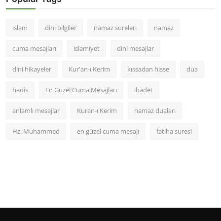
islam
dini bilgiler
namaz sureleri
namaz
cuma mesajları
islamiyet
dini mesajlar
dini hikayeler
Kur'an-ı Kerim
kıssadan hisse
dua
hadis
En Güzel Cuma Mesajları
ibadet
anlamlı mesajlar
Kuran-ı Kerim
namaz duaları
Hz. Muhammed
en güzel cuma mesajı
fatiha suresi