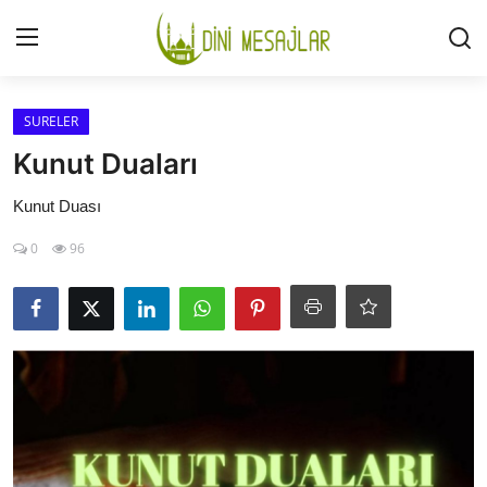
Giriş
Kayıt Ol
SURELER
Kunut Duaları
İLETİŞİM
Kunut Duası
GÜNDEM
0
96
HAKKIMIZDA
DESTEKLİYORUM
SURELER
NAMAZ