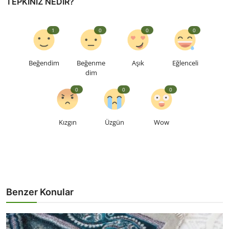
TEPKINIZ NEDIR?
1
0
0
0
Beğendim
Beğenme
Aşık
Eğlenceli
dim
0
0
0
Kızgın
Üzgün
Wow
Benzer Konular