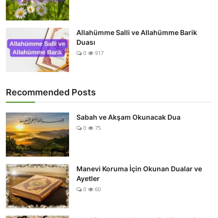
Allahümme Salli ve Allahümme Barik
Duası
0
917
Recommended Posts
Sabah ve Akşam Okunacak Dua
0
75
Manevi Koruma İçin Okunan Dualar ve
Ayetler
0
60