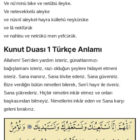
Ve nü'minü bike ve netûbü ileyke.
Ve netevekkelü aleyke
ve nüsnî aleykel-hayra küllehû neşkürüke
ve lâ nekfürük
ve nahleu ve netrükü men yefcürük.
Kunut Duası 1 Türkçe Anlamı
Allahım! Sen'den yardım isteriz, günahlarımızı
bağışlamanı isteriz, razı olduğun şeylere hidayet etmeni
isteriz. Sana inanırız, Sana tövbe ederiz. Sana güveniriz.
Bize verdiğin bütün nimetleri bilerek, Sen'i hayır ile överiz.
Sana şükrederiz. Hiçbir nimetini inkâr etmez ve onları
başkasından bilmeyiz. Nimetlerini inkâr eden ve Sana karşı
geleni bırakırız.