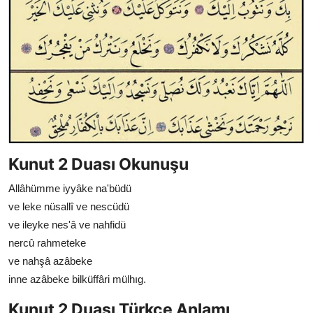
Kunut 2 Duası Okunuşu
Allâhümme iyyâke na'büdü
ve leke nüsallî ve nescüdü
ve ileyke nes'â ve nahfidü
nercû rahmeteke
ve nahşâ azâbeke
inne azâbeke bilküffâri mülhıg.
Kunut 2 Duası Türkçe Anlamı