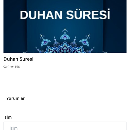
Duhan Suresi
0
156
Yorumlar
İsim