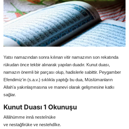
DUALAR
KİMDİR?
DİNİ MESAJLAR
KISSADAN HİSSE
Yatsı namazından sonra kılınan vitir namazının son rekatında
DİNİ BİLGİLER
rükudan önce tekbir alınarak yapılan duadır. Kunut duası,
namazın önemli bir parçası olup, hadislerle sabittir. Peygamber
Efendimiz'in (s.a.v.) sıklıkla yaptığı bu dua, Müslümanların
Allah'a yakınlaşmasına ve manevi olarak gelişmesine katkı
sağlar.
Kunut Duası 1 Okunuşu
Allâhümme innâ nesteînüke
ve nestağfirüke ve nestehdîke.