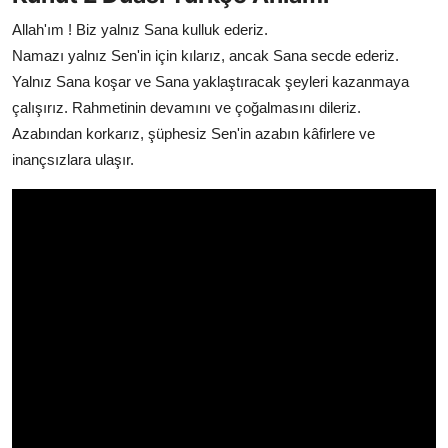
Allah'ım ! Biz yalnız Sana kulluk ederiz.
Namazı yalnız Sen'in için kılarız, ancak Sana secde ederiz.
Yalnız Sana koşar ve Sana yaklaştıracak şeyleri kazanmaya
çalışırız. Rahmetinin devamını ve çoğalmasını dileriz.
Azabından korkarız, şüphesiz Sen'in azabın kâfirlere ve
inançsızlara ulaşır.