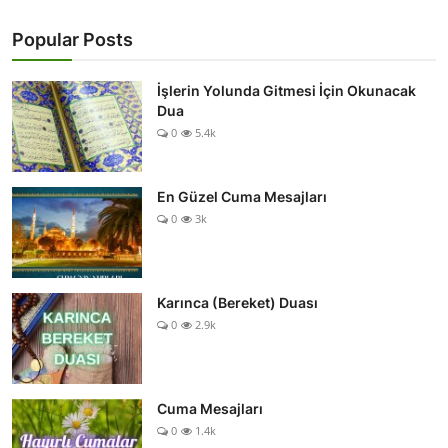
Popular Posts
İşlerin Yolunda Gitmesi İçin Okunacak
Dua
0
5.4k
En Güzel Cuma Mesajları
0
3k
Karınca (Bereket) Duası
0
2.9k
Cuma Mesajları
0
1.4k