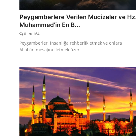
DUALAR
Peygamberlere Verilen Mucizeler ve Hz
KİMDİR?
Muhammed'in En B...
0
164
DİNİ MESAJLAR
Peygamberler, insanlığa rehberlik etmek ve onlara
KISSADAN HİSSE
Allah'ın mesajını iletmek üzer...
DİNİ BİLGİLER