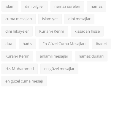
islam
dini bilgiler
namaz sureleri
namaz
cuma mesajları
islamiyet
dini mesajlar
dini hikayeler
Kur'an-ı Kerim
kıssadan hisse
dua
hadis
En Güzel Cuma Mesajları
ibadet
Kuran-ı Kerim
anlamlı mesajlar
namaz duaları
Hz. Muhammed
en güzel mesajlar
en güzel cuma mesajı