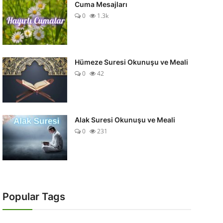
Cuma Mesajları
0
1.3k
Hümeze Suresi Okunuşu ve Meali
0
42
Alak Suresi Okunuşu ve Meali
0
231
Popular Tags