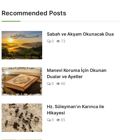
Recommended Posts
Sabah ve Akşam Okunacak Dua
0
73
Manevi Koruma İçin Okunan
Dualar ve Ayetler
0
60
Hz. Süleyman’ın Karınca ile
Hikayesi
0
65