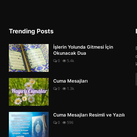
Trending Posts
İşlerin Yolunda Gitmesi İçin
Okunacak Dua
0
5.4k
Cuma Mesajları
0
1.3k
Cuma Mesajları Resimli ve Yazılı
0
596