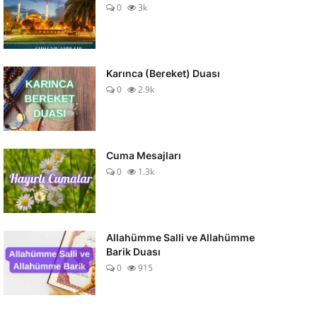
0
3k
Karınca (Bereket) Duası
0
2.9k
Cuma Mesajları
0
1.3k
Allahümme Salli ve Allahümme
Barik Duası
0
915