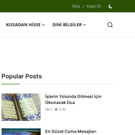
Giriş
/
Kayıt Ol
KISSADAN HİSSE
DİNİ BİLGİLER
Popular Posts
İşlerin Yolunda Gitmesi İçin
Okunacak Dua
0
5.4k
En Güzel Cuma Mesajları