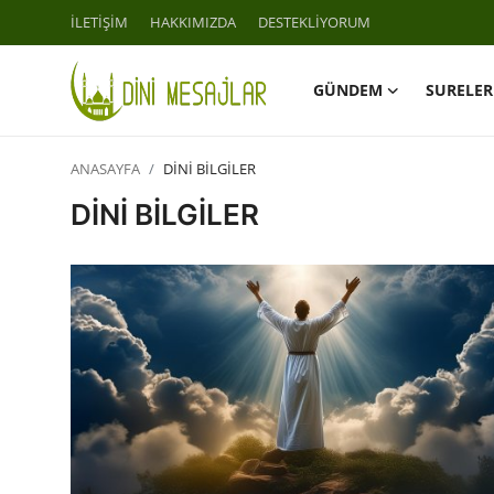
İLETİŞİM
HAKKIMIZDA
DESTEKLİYORUM
GÜNDEM
SURELER
Giriş
Kayıt Ol
ANASAYFA
DİNİ BİLGİLER
İLETİŞİM
DİNİ BİLGİLER
GÜNDEM
HAKKIMIZDA
DESTEKLİYORUM
SURELER
NAMAZ