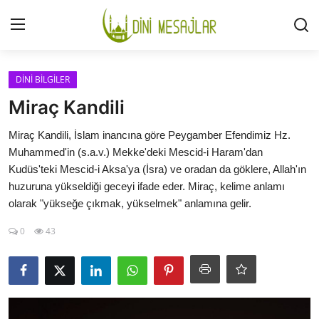
Giriş
Kayıt Ol
DİNİ BİLGİLER
Miraç Kandili
İLETİŞİM
Miraç Kandili, İslam inancına göre Peygamber Efendimiz Hz.
Muhammed'in (s.a.v.) Mekke'deki Mescid-i Haram'dan
GÜNDEM
Kudüs'teki Mescid-i Aksa'ya (İsra) ve oradan da göklere, Allah'ın
huzuruna yükseldiği geceyi ifade eder. Miraç, kelime anlamı
HAKKIMIZDA
olarak "yükseğe çıkmak, yükselmek" anlamına gelir.
DESTEKLİYORUM
0
43
SURELER
NAMAZ