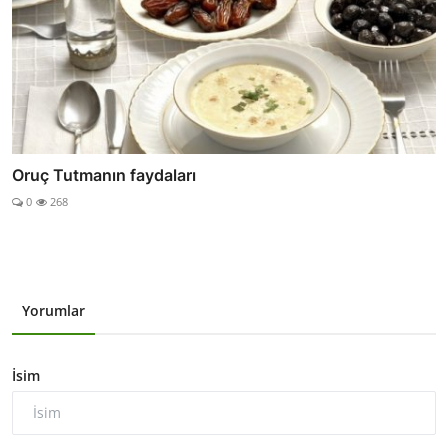
Oruç Tutmanın faydaları
0
268
Yorumlar
İsim