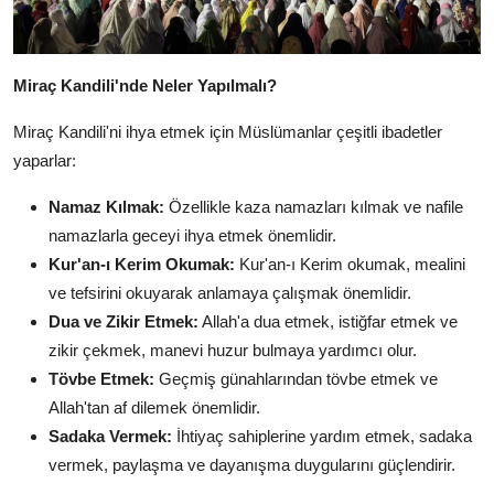
Miraç Kandili'nde Neler Yapılmalı?
Miraç Kandili'ni ihya etmek için Müslümanlar çeşitli ibadetler
yaparlar:
Namaz Kılmak:
Özellikle kaza namazları kılmak ve nafile
namazlarla geceyi ihya etmek önemlidir.
Kur'an-ı Kerim Okumak:
Kur'an-ı Kerim okumak, mealini
ve tefsirini okuyarak anlamaya çalışmak önemlidir.
Dua ve Zikir Etmek:
Allah'a dua etmek, istiğfar etmek ve
zikir çekmek, manevi huzur bulmaya yardımcı olur.
Tövbe Etmek:
Geçmiş günahlarından tövbe etmek ve
Allah'tan af dilemek önemlidir.
Sadaka Vermek:
İhtiyaç sahiplerine yardım etmek, sadaka
vermek, paylaşma ve dayanışma duygularını güçlendirir.