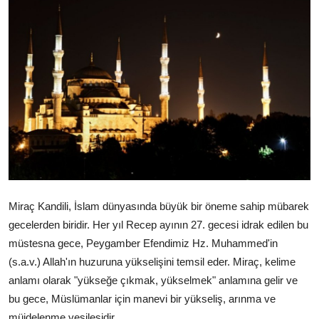
DUALAR
KİMDİR?
DİNİ MESAJLAR
KISSADAN HİSSE
DİNİ BİLGİLER
Miraç Kandili, İslam dünyasında büyük bir öneme sahip mübarek
gecelerden biridir. Her yıl Recep ayının 27. gecesi idrak edilen bu
müstesna gece, Peygamber Efendimiz Hz. Muhammed'in
(s.a.v.) Allah'ın huzuruna yükselişini temsil eder. Miraç, kelime
anlamı olarak "yükseğe çıkmak, yükselmek" anlamına gelir ve
bu gece, Müslümanlar için manevi bir yükseliş, arınma ve
müjdelenme vesilesidir.