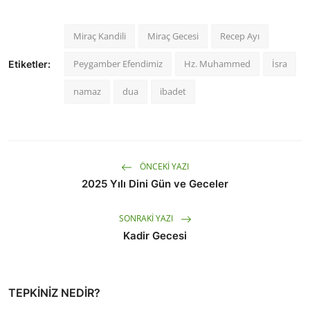
Miraç Kandili
Miraç Gecesi
Recep Ayı
Peygamber Efendimiz
Hz. Muhammed
İsra
Etiketler:
namaz
dua
ibadet
ÖNCEKI YAZI
2025 Yılı Dini Gün ve Geceler
SONRAKI YAZI
Kadir Gecesi
TEPKINIZ NEDIR?