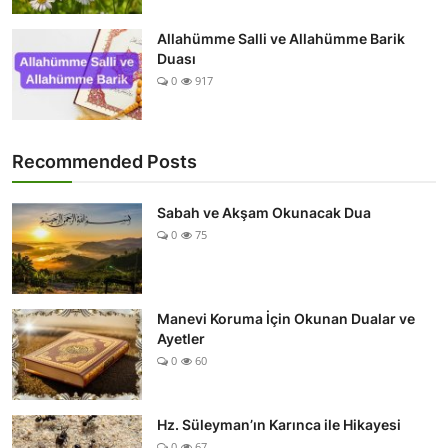
Allahümme Salli ve Allahümme Barik
Duası
0
917
Recommended Posts
Sabah ve Akşam Okunacak Dua
0
75
Manevi Koruma İçin Okunan Dualar ve
Ayetler
0
60
Hz. Süleyman’ın Karınca ile Hikayesi
0
67