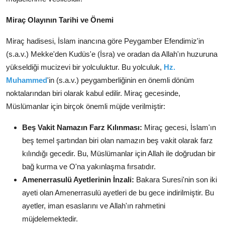
Miraç Olayının Tarihi ve Önemi
Miraç hadisesi, İslam inancına göre Peygamber Efendimiz'in
(s.a.v.) Mekke'den Kudüs'e (İsra) ve oradan da Allah'ın huzuruna
yükseldiği mucizevi bir yolculuktur. Bu yolculuk,
Hz.
Muhammed
'in (s.a.v.) peygamberliğinin en önemli dönüm
noktalarından biri olarak kabul edilir. Miraç gecesinde,
Müslümanlar için birçok önemli müjde verilmiştir:
Beş Vakit Namazın Farz Kılınması:
Miraç gecesi, İslam'ın
beş temel şartından biri olan namazın beş vakit olarak farz
kılındığı gecedir. Bu, Müslümanlar için Allah ile doğrudan bir
bağ kurma ve O'na yakınlaşma fırsatıdır.
Amenerrasulü Ayetlerinin İnzali:
Bakara Suresi'nin son iki
ayeti olan Amenerrasulü ayetleri de bu gece indirilmiştir. Bu
ayetler, iman esaslarını ve Allah'ın rahmetini
müjdelemektedir.