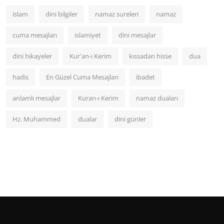
islam
dini bilgiler
namaz sureleri
namaz
cuma mesajları
islamiyet
dini mesajlar
dini hikayeler
Kur'an-ı Kerim
kıssadan hisse
dua
hadis
En Güzel Cuma Mesajları
ibadet
anlamlı mesajlar
Kuran-ı Kerim
namaz duaları
Hz. Muhammed
dualar
dini günler