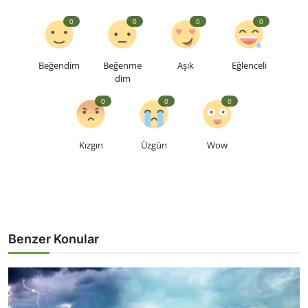
0
0
0
0
Beğendim
Beğenme
Aşık
Eğlenceli
dim
0
0
0
Kızgın
Üzgün
Wow
Benzer Konular