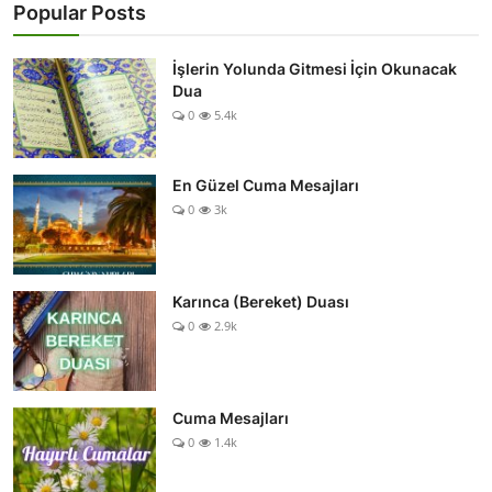
Popular Posts
İşlerin Yolunda Gitmesi İçin Okunacak
Dua
0
5.4k
En Güzel Cuma Mesajları
0
3k
Karınca (Bereket) Duası
0
2.9k
Cuma Mesajları
0
1.4k