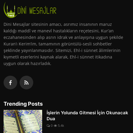
Dini Mesajlar sitesinin amacı, asrımız insanının maruz
kaldığı maddî ve manevî hastalıkların reçetesini, Kur’an
eczahanesinden alıp asrın idrak ve anlayışına uygun şekilde
Kuran’ı Kerim’im, tamamının görüntülü-sesli sohbetler
şeklinde yayınlanmasıdır. Sitemizi, Ehl-i sünnet âlimlerinin
kıymetli eserlerini kaynak alarak, Ehl-i sünnet itikadına
uygun olarak hazırladık.
Trending Posts
İşlerin Yolunda Gitmesi İçin Okunacak
Dua
0
5.4k